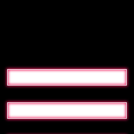
życzenia?
Chcesz uzyskać poradę na temat możliwości
Neon lub masz pytanie dotyczące naszych metod
pracy i produktów? Skontaktuj się z nami, a
pomożemy Ci tak szybko, jak to możliwe.
NAZWA
ADRES E-MAIL
WIADOMOŚĆ