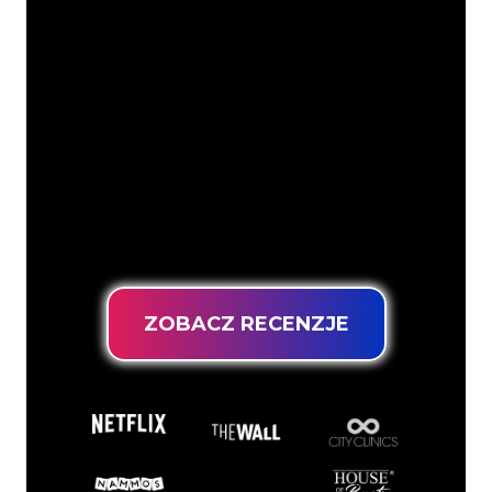
Specjaliści od neonów z The Neon
Company są gotowi, aby przekształcić
nazwę firmy, logo lub markę w
oświetlenie neonowe w nastrojowy i
mocny sposób. Dzięki ponad 5000 firm i
znanych marek w naszej bazie klientów,
trafiłeś we właściwe miejsce, aby
uzyskać trwały znak neonowy z
gwarancją najniższej ceny.
ZOBACZ RECENZJE