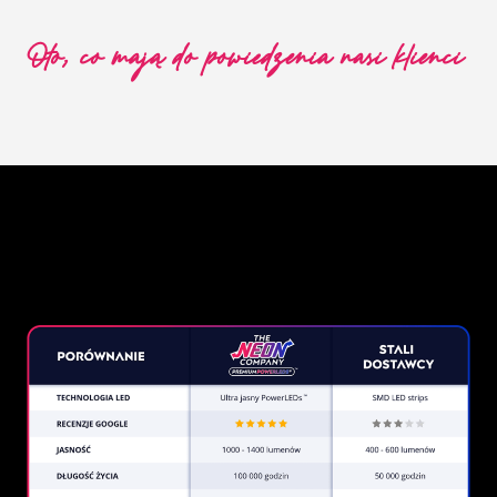
Oto, co mają do powiedzenia nasi klienci
Dlaczego warto wybrać neon
od The Neon Company?