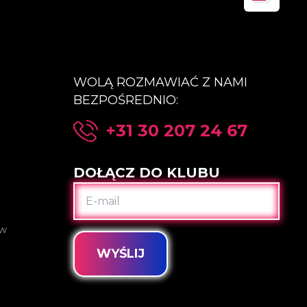
WOLĄ ROZMAWIAĆ Z NAMI
BEZPOŚREDNIO:
+31 30 207 24 67
DOŁĄCZ DO KLUBU
E-
MAIL
ów
WYŚLIJ