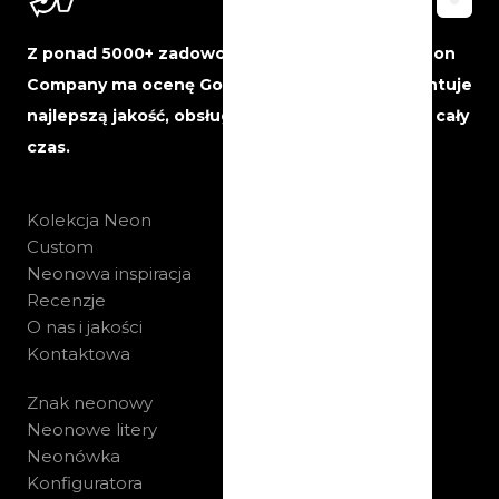
Z ponad 5000+ zadowolonych klientów, The Neon
Company ma ocenę Google 5 gwiazdek i gwarantuje
najlepszą jakość, obsługę i niezawodność przez cały
czas.
Kolekcja Neon
Custom
Neonowa inspiracja
Recenzje
O nas i jakości
Kontaktowa
Znak neonowy
Neonowe litery
Neonówka
Konfiguratora