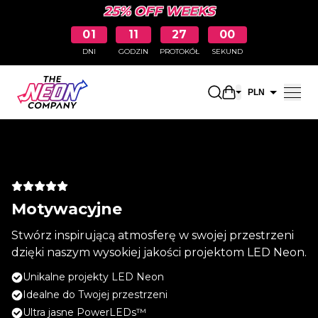
25% OFF WEEKS
01
11
27
00
DNI
GODZIN
PROTOKÓŁ
SEKUND
Otwarty koszyk 
PLN
EUR
Motywacyjne
Stwórz inspirującą atmosferę w swojej przestrzeni
dzięki naszym wysokiej jakości projektom LED Neon.
Unikalne projekty LED Neon
Idealne do Twojej przestrzeni
Ultra jasne PowerLEDs™