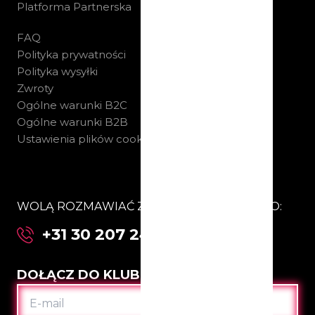
Platforma Partnerska
FAQ
Polityka prywatności
Polityka wysyłki
Zwroty
Ogólne warunki B2C
Ogólne warunki B2B
Ustawienia plików cookie
WOLĄ ROZMAWIAĆ Z NAMI BEZPOŚREDNIO:
+31 30 207 24 67
DOŁĄCZ DO KLUBU
E-
MAIL