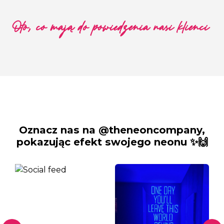
Oto, co mają do powiedzenia nasi klienci
Oznacz nas na @theneoncompany,
pokazując efekt swojego neonu ✨🙌