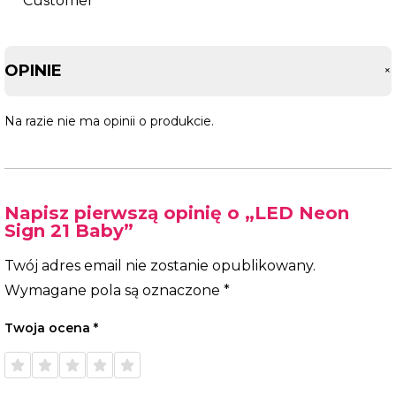
OPINIE
Na razie nie ma opinii o produkcie.
Napisz pierwszą opinię o „LED Neon
Sign 21 Baby”
Twój adres email nie zostanie opublikowany.
Wymagane pola są oznaczone
*
Twoja ocena
*
1 z 5
2 z 5
3 z 5
4 z 5
5 z 5
gwiazdek
gwiazdek
gwiazdek
gwiazdek
gwiazdek