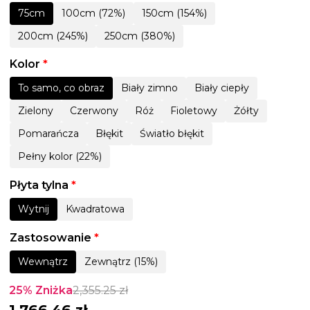
75cm
100cm (72%)
150cm (154%)
200cm (245%)
250cm (380%)
Kolor
*
To samo, co obraz
Biały zimno
Biały ciepły
Zielony
Czerwony
Róż
Fioletowy
Żółty
Pomarańcza
Błękit
Światło błękit
Pełny kolor (22%)
Płyta tylna
*
Wytnij
Kwadratowa
Zastosowanie
*
Wewnątrz
Zewnątrz (15%)
25% Zniżka
2,355.25
zł