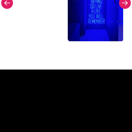
Dlaczego znak neonowy od
The Neon Company?
REGULAR
SUPPLIERS