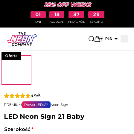
25% OFF WEEKS
01
18
37
28
DNI
GODZIN
PROTOKÓŁ
SEKUND
Otwarty koszyk
PLN
EUR
Oferta
4.9/5
PREMIUM
PowerLEDs™
Neon Sign
LED Neon Sign 21 Baby
Szerokość
*