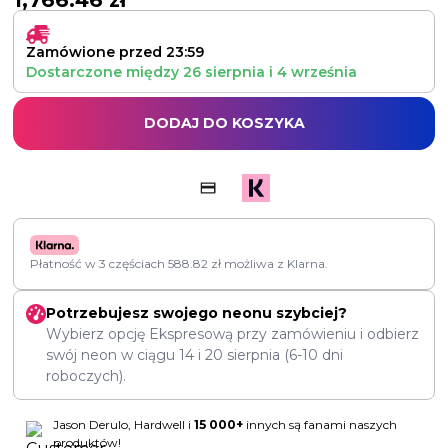
1,766.46
zł
Zamówione przed 23:59
Dostarczone między
26 sierpnia
i
4 września
DODAJ DO KOSZYKA
Płatność w 3 częściach
588.82
zł
możliwa z Klarna.
Potrzebujesz swojego neonu szybciej?
Wybierz opcję Ekspresową przy zamówieniu i odbierz
swój neon w ciągu
14
i
20 sierpnia
(6-10 dni
roboczych).
Jason Derulo, Hardwell i
15 000+
innych są fanami naszych
produktów!