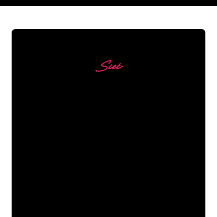
Sieć
Nasi klienci
Specjaliści od neonów z The Neon
Company są gotowi, aby przekształcić
nazwę firmy, logo lub markę w
oświetlenie neonowe w nastrojowy i
mocny sposób. Dzięki ponad 5000 firm i
znanych marek w naszej bazie klientów,
trafiłeś we właściwe miejsce, aby
uzyskać trwały znak neonowy z
gwarancją najniższej ceny.