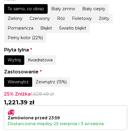
To samo, co obraz
Biały zimno
Biały ciepły
Zielony
Czerwony
Róż
Fioletowy
Żółty
Pomarańcza
Błękit
Światło błękit
Pełny kolor (22%)
Płyta tylna
*
Wytnij
Kwadratowa
Zastosowanie
*
Wewnątrz
Zewnątrz (15%)
25% Zniżka
1,628.49
zł
1,221.39
zł
Zamówione przed 23:59
Dostarczone między
25 sierpnia
i
3 września