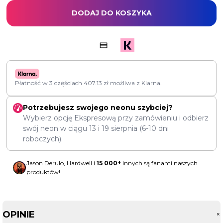
DODAJ DO KOSZYKA
Płatność w 3 częściach
407.13
zł
możliwa z Klarna.
Potrzebujesz swojego neonu szybciej?
Wybierz opcję Ekspresową przy zamówieniu i odbierz
swój neon w ciągu
13
i
19 sierpnia
(6-10 dni
roboczych).
Jason Derulo, Hardwell i
15 000+
innych są fanami naszych
produktów!
OPINIE