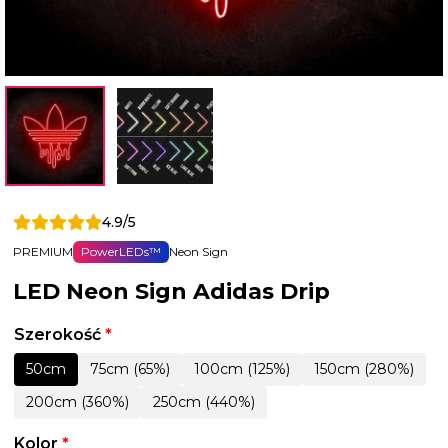
4.9/5
PREMIUM
PowerLEDs™
Neon Sign
LED Neon Sign Adidas Drip
Szerokość
*
50cm
75cm (65%)
100cm (125%)
150cm (280%)
200cm (360%)
250cm (440%)
Kolor
*