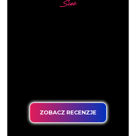
Sieć
Nasi klienci
Specjaliści od neonów z The Neon
Company są gotowi, aby przekształcić
nazwę firmy, logo lub markę w
oświetlenie neonowe w nastrojowy i
mocny sposób. Dzięki ponad 5000 firm i
znanych marek w naszej bazie klientów,
trafiłeś we właściwe miejsce, aby
uzyskać trwały znak neonowy z
gwarancją najniższej ceny.
ZOBACZ RECENZJE