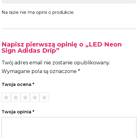
Na razie nie ma opinii o produkcie.
Napisz pierwszą opinię o „LED Neon
Sign Adidas Drip”
Twój adres email nie zostanie opublikowany.
Wymagane pola są oznaczone
*
Twoja ocena
*
1 z 5
2 z 5
3 z 5
4 z 5
5 z 5
gwiazdek
gwiazdek
gwiazdek
gwiazdek
gwiazdek
Twoja opinia
*