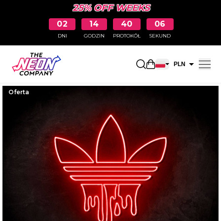
25% OFF WEEKS
02
14
40
05
DNI
GODZIN
PROTOKÓŁ
SEKUND
Otwarty koszyk na
PLN
EUR
Oferta