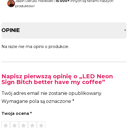
Jason Derulo, Hardwell i
15 000+
innych są fanami naszych
produktów!
OPINIE
Na razie nie ma opinii o produkcie.
Napisz pierwszą opinię o „LED Neon
Sign Bitch better have my coffee”
Twój adres email nie zostanie opublikowany.
Wymagane pola są oznaczone
*
Twoja ocena
*
1 z 5
2 z 5
3 z 5
4 z 5
5 z 5