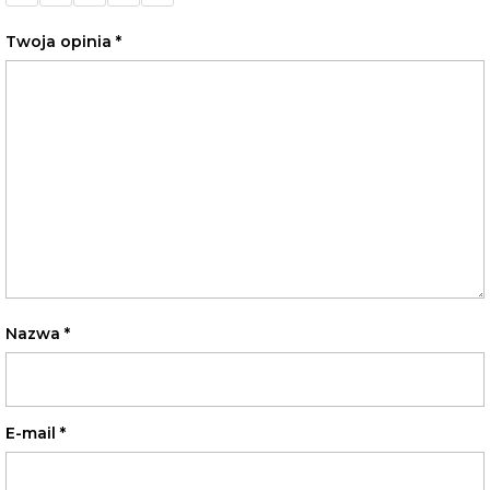
gwiazdek
gwiazdek
gwiazdek
gwiazdek
gwiazdek
Twoja opinia
*
Nazwa
*
E-mail
*