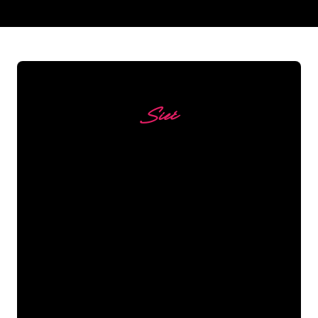
REGULAR
SUPPLIERS
Sieć
Nasi klienci
Specjaliści od neonów z The Neon
Company są gotowi, aby przekształcić
nazwę firmy, logo lub markę w
oświetlenie neonowe w nastrojowy i
mocny sposób. Dzięki ponad 5000 firm i
znanych marek w naszej bazie klientów,
trafiłeś we właściwe miejsce, aby
uzyskać trwały znak neonowy z