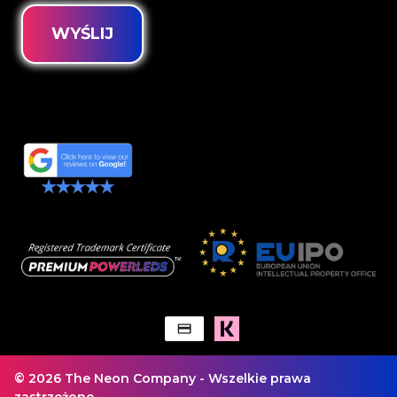
WYŚLIJ
© 2026 The Neon Company - Wszelkie prawa
zastrzeżone.