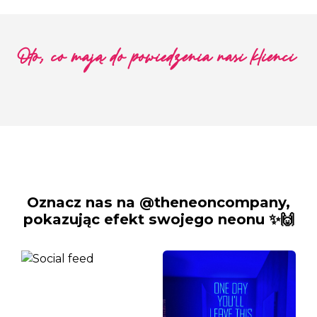
Oto, co mają do powiedzenia nasi klienci
Oznacz nas na @theneoncompany,
pokazując efekt swojego neonu ✨🙌