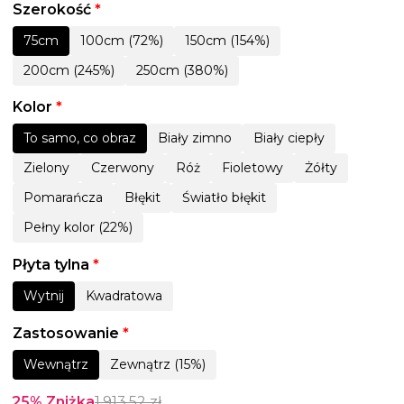
Szerokość
*
75cm
100cm (72%)
150cm (154%)
200cm (245%)
250cm (380%)
Kolor
*
To samo, co obraz
Biały zimno
Biały ciepły
Zielony
Czerwony
Róż
Fioletowy
Żółty
Pomarańcza
Błękit
Światło błękit
Pełny kolor (22%)
Płyta tylna
*
Wytnij
Kwadratowa
Zastosowanie
*
Wewnątrz
Zewnątrz (15%)
25% Zniżka
1,913.52
zł