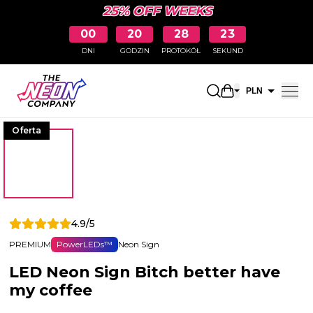
25% OFF WEEKS
00
20
28
22
DNI
GODZIN
PROTOKÓŁ
SEKUND
Otwarty koszyk
PLN
EUR
Oferta
4.9/5
PREMIUM
PowerLEDs™
Neon Sign
LED Neon Sign Bitch better have
my coffee