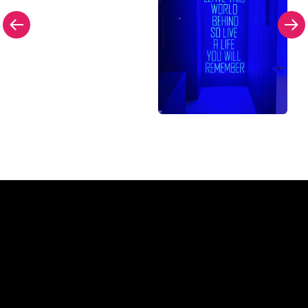
Dlaczego znak neonowy od
The Neon Company?