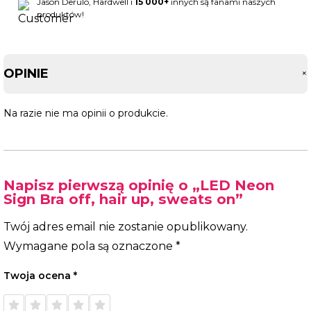
Jason Derulo, Hardwell i
15 000+
innych są fanami naszych
produktów!
OPINIE
Na razie nie ma opinii o produkcie.
Napisz pierwszą opinię o „LED Neon
Sign Bra off, hair up, sweats on”
Twój adres email nie zostanie opublikowany.
Wymagane pola są oznaczone
*
Twoja ocena
*
1 z 5
2 z 5
3 z 5
4 z 5
5 z 5