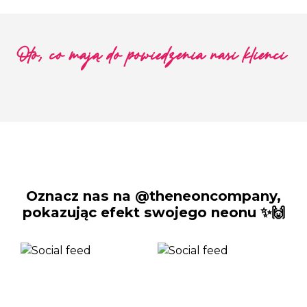
Oto, co mają do powiedzenia nasi klienci
Oznacz nas na @theneoncompany,
pokazując efekt swojego neonu ✨🙌