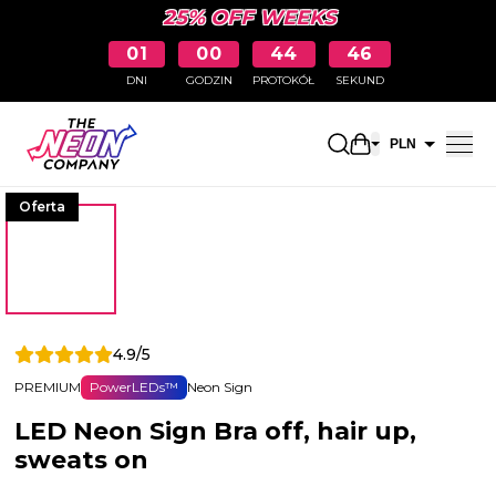
25% OFF WEEKS
01
00
44
45
DNI
GODZIN
PROTOKÓŁ
SEKUND
Otwarty koszyk
PLN
EUR
Oferta
4.9/5
PREMIUM
PowerLEDs™
Neon Sign
LED Neon Sign Bra off, hair up,
sweats on