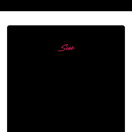
REGULAR
SUPPLIERS
Sieć
Nasi klienci
Specjaliści od neonów z The Neon
Company są gotowi, aby przekształcić
nazwę firmy, logo lub markę w
oświetlenie neonowe w nastrojowy i
mocny sposób. Dzięki ponad 5000 firm i
znanych marek w naszej bazie klientów,
trafiłeś we właściwe miejsce, aby
uzyskać trwały znak neonowy z