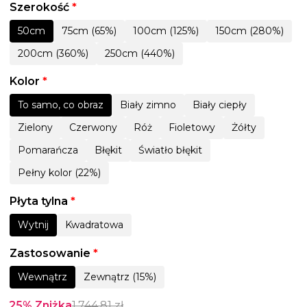
Szerokość
*
50cm
75cm (65%)
100cm (125%)
150cm (280%)
200cm (360%)
250cm (440%)
Kolor
*
To samo, co obraz
Biały zimno
Biały ciepły
Zielony
Czerwony
Róż
Fioletowy
Żółty
Pomarańcza
Błękit
Światło błękit
Pełny kolor (22%)
Płyta tylna
*
Wytnij
Kwadratowa
Zastosowanie
*
Wewnątrz
Zewnątrz (15%)
25% Zniżka
1,744.81
zł