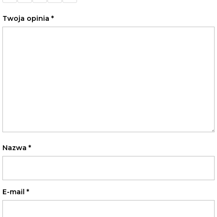
gwiazdek
gwiazdek
gwiazdek
gwiazdek
gwiazdek
Twoja opinia
*
Nazwa
*
E-mail
*