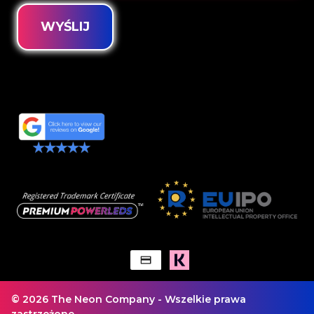
WYŚLIJ
© 2026 The Neon Company - Wszelkie prawa
zastrzeżone.