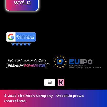
WYŚLIJ
© 2026 The Neon Company - Wszelkie prawa
zastrzeżone.