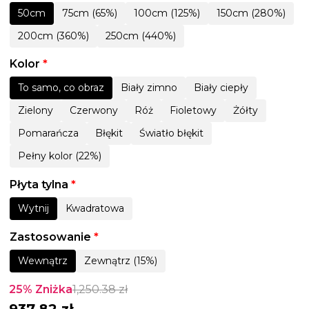
50cm
75cm (65%)
100cm (125%)
150cm (280%)
200cm (360%)
250cm (440%)
Kolor
*
To samo, co obraz
Biały zimno
Biały ciepły
Zielony
Czerwony
Róż
Fioletowy
Żółty
Pomarańcza
Błękit
Światło błękit
Pełny kolor (22%)
Płyta tylna
*
Wytnij
Kwadratowa
Zastosowanie
*
Wewnątrz
Zewnątrz (15%)
25% Zniżka
1,250.38
zł