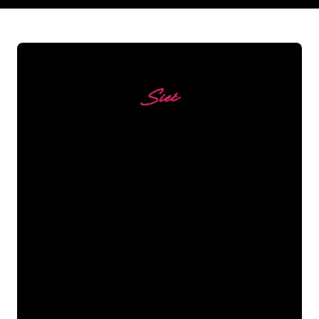
Sieć
Nasi klienci
Specjaliści od neonów z The Neon
Company są gotowi, aby przekształcić
nazwę firmy, logo lub markę w
oświetlenie neonowe w nastrojowy i
mocny sposób. Dzięki ponad 5000 firm i
znanych marek w naszej bazie klientów,
trafiłeś we właściwe miejsce, aby
uzyskać trwały znak neonowy z
gwarancją najniższej ceny.