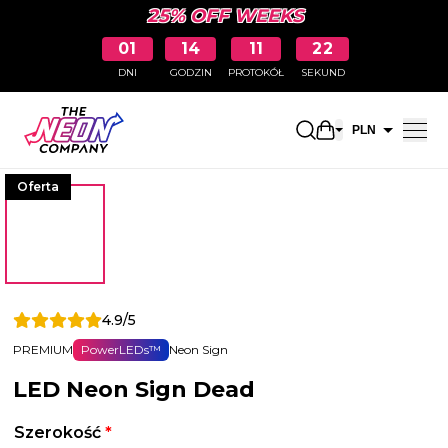
25% OFF WEEKS
01
14
11
22
DNI
GODZIN
PROTOKÓŁ
SEKUND
Otwarty koszyk
PLN
EUR
Oferta
4.9/5
PREMIUM
PowerLEDs™
Neon Sign
LED Neon Sign Dead
Szerokość
*