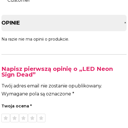
OPINIE
Na razie nie ma opinii o produkcie.
Napisz pierwszą opinię o „LED Neon
Sign Dead”
Twój adres email nie zostanie opublikowany.
Wymagane pola są oznaczone
*
Twoja ocena
*
1 z 5
2 z 5
3 z 5
4 z 5
5 z 5
gwiazdek
gwiazdek
gwiazdek
gwiazdek
gwiazdek