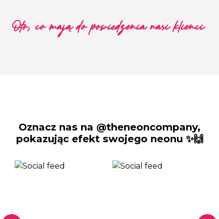
Oto, co mają do powiedzenia nasi klienci
Oznacz nas na @theneoncompany,
pokazując efekt swojego neonu ✨🙌