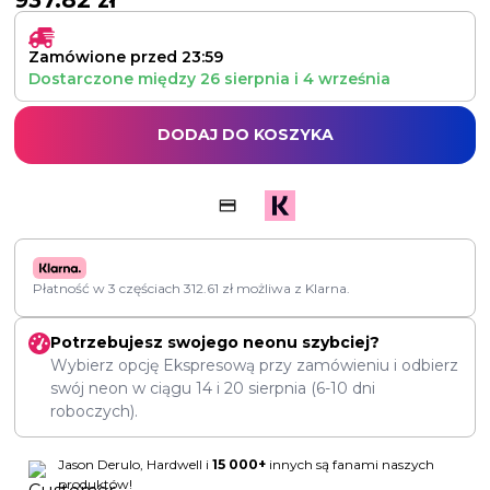
937.82
zł
Zamówione przed 23:59
Dostarczone między
26 sierpnia
i
4 września
DODAJ DO KOSZYKA
Płatność w 3 częściach
312.61
zł
możliwa z Klarna.
Potrzebujesz swojego neonu szybciej?
Wybierz opcję Ekspresową przy zamówieniu i odbierz
swój neon w ciągu
14
i
20 sierpnia
(6-10 dni
roboczych).
Jason Derulo, Hardwell i
15 000+
innych są fanami naszych
produktów!