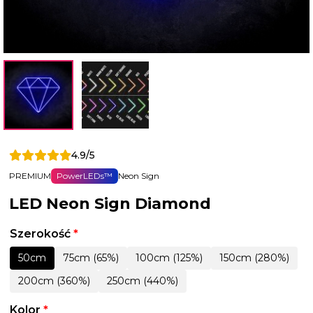
4.9/5
PREMIUM
PowerLEDs™
Neon Sign
LED Neon Sign Diamond
Szerokość
*
50cm
75cm (65%)
100cm (125%)
150cm (280%)
200cm (360%)
250cm (440%)
Kolor
*