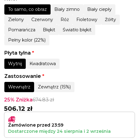
To samo, co obraz
Biały zimno
Biały ciepły
Zielony
Czerwony
Róż
Fioletowy
Żółty
Pomarańcza
Błękit
Światło błękit
Pełny kolor (22%)
Płyta tylna
*
Wytnij
Kwadratowa
Zastosowanie
*
Wewnątrz
Zewnątrz (15%)
25% Zniżka
674.83
zł
506.12
zł
Zamówione przed 23:59
Dostarczone między
24 sierpnia
i
2 września