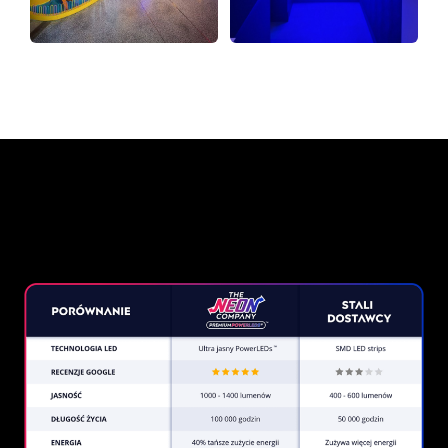
Dlaczego znak neonowy od
The Neon Company?