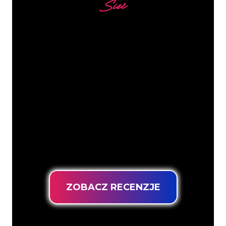
Sieć
Nasi klienci
Specjaliści od neonów z The Neon
Company są gotowi, aby przekształcić
nazwę firmy, logo lub markę w
oświetlenie neonowe w nastrojowy i
mocny sposób. Dzięki ponad 5000 firm i
znanych marek w naszej bazie klientów,
trafiłeś we właściwe miejsce, aby
uzyskać trwały znak neonowy z
gwarancją najniższej ceny.
ZOBACZ RECENZJE