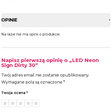
OPINIE
Na razie nie ma opinii o produkcie.
Napisz pierwszą opinię o „LED Neon
Sign Dirty 30”
Twój adres email nie zostanie opublikowany.
Wymagane pola są oznaczone
*
Twoja ocena
*
1 z 5
2 z 5
3 z 5
4 z 5
5 z 5
gwiazdek
gwiazdek
gwiazdek
gwiazdek
gwiazdek