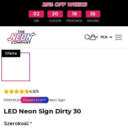
25% OFF WEEKS
02
20
18
55
DNI
GODZIN
PROTOKÓŁ
SEKUND
Otwarty koszyk
PLN
EUR
Oferta
4.9/5
PREMIUM
PowerLEDs™
Neon Sign
LED Neon Sign Dirty 30
Szerokość
*