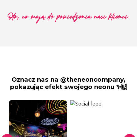
Oto, co mają do powiedzenia nasi klienci
Oznacz nas na @theneoncompany,
pokazując efekt swojego neonu ✨🙌