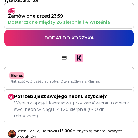
1,692.29
zł
Zamówione przed 23:59
Dostarczone między
26 sierpnia
i
4 września
DODAJ DO KOSZYKA
Płatność w 3 częściach
564.10
zł
możliwa z Klarna.
Potrzebujesz swojego neonu szybciej?
Wybierz opcję Ekspresową przy zamówieniu i odbierz
swój neon w ciągu
14
i
20 sierpnia
(6-10 dni
roboczych).
Jason Derulo, Hardwell i
15 000+
innych są fanami naszych
produktów!