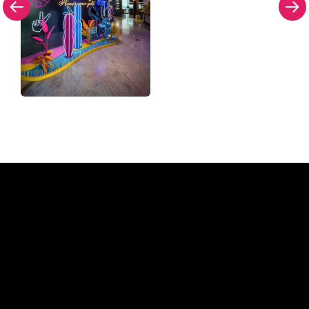
Dlaczego znak neonowy od
The Neon Company?
REGULAR
SUPPLIERS