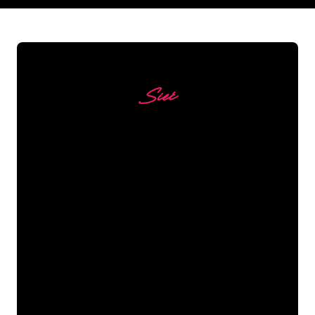
Sieć
Nasi klienci
Specjaliści od neonów z The Neon
Company są gotowi, aby przekształcić
nazwę firmy, logo lub markę w
oświetlenie neonowe w nastrojowy i
mocny sposób. Dzięki ponad 5000 firm i
znanych marek w naszej bazie klientów,
trafiłeś we właściwe miejsce, aby
uzyskać trwały znak neonowy z
gwarancją najniższej ceny.