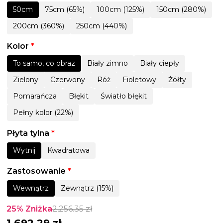
50cm
75cm (65%)
100cm (125%)
150cm (280%)
200cm (360%)
250cm (440%)
Kolor
*
To samo, co obraz
Biały zimno
Biały ciepły
Zielony
Czerwony
Róż
Fioletowy
Żółty
Pomarańcza
Błękit
Światło błękit
Pełny kolor (22%)
Płyta tylna
*
Wytnij
Kwadratowa
Zastosowanie
*
Wewnątrz
Zewnątrz (15%)
25% Zniżka
2,256.35
zł