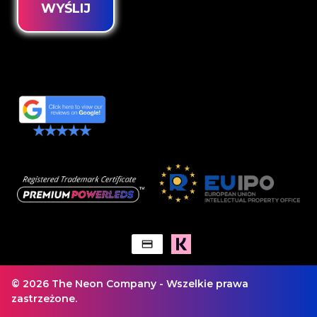
WYŚLIJ
© 2026 The Neon Company - Wszelkie prawa
zastrzeżone.