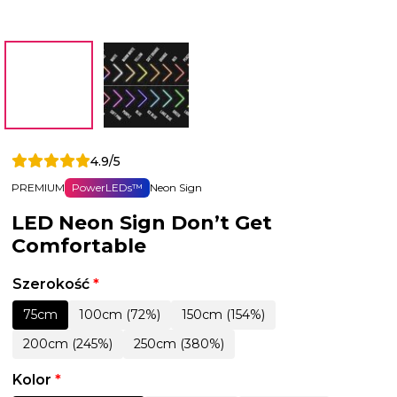
4.9/5
PREMIUM
PowerLEDs™
Neon Sign
LED Neon Sign Don’t Get
Comfortable
Szerokość
*
75cm
100cm (72%)
150cm (154%)
200cm (245%)
250cm (380%)
Kolor
*