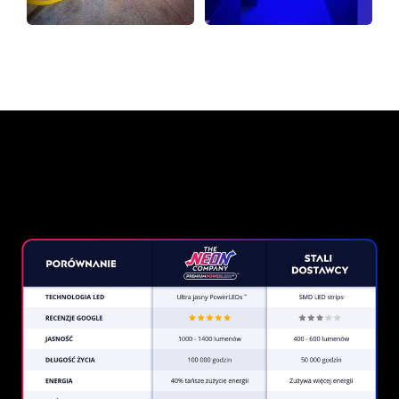
Dlaczego znak neonowy od
The Neon Company?