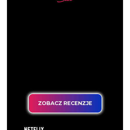
Nasi klienci
Specjaliści od neonów z The Neon
Company są gotowi, aby przekształcić
nazwę firmy, logo lub markę w
oświetlenie neonowe w nastrojowy i
mocny sposób. Dzięki ponad 5000 firm i
znanych marek w naszej bazie klientów,
trafiłeś we właściwe miejsce, aby
uzyskać trwały znak neonowy z
gwarancją najniższej ceny.
ZOBACZ RECENZJE