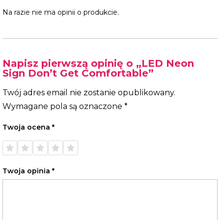
Na razie nie ma opinii o produkcie.
Napisz pierwszą opinię o „LED Neon
Sign Don’t Get Comfortable”
Twój adres email nie zostanie opublikowany.
Wymagane pola są oznaczone
*
Twoja ocena
*
1 z 5
2 z 5
3 z 5
4 z 5
5 z 5
gwiazdek
gwiazdek
gwiazdek
gwiazdek
gwiazdek
Twoja opinia
*