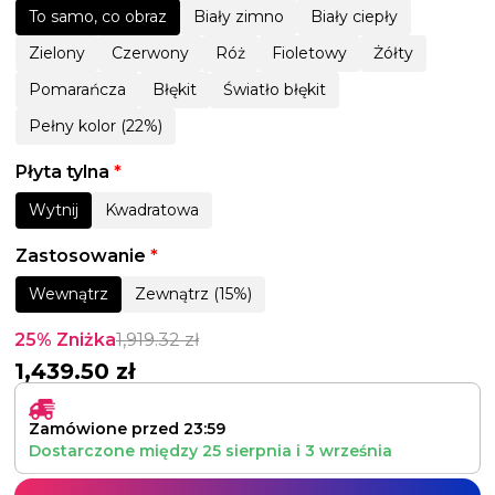
To samo, co obraz
Biały zimno
Biały ciepły
Zielony
Czerwony
Róż
Fioletowy
Żółty
Pomarańcza
Błękit
Światło błękit
Pełny kolor (22%)
Płyta tylna
*
Wytnij
Kwadratowa
Zastosowanie
*
Wewnątrz
Zewnątrz (15%)
25% Zniżka
1,919.32
zł
1,439.50
zł
Zamówione przed 23:59
Dostarczone między
25 sierpnia
i
3 września