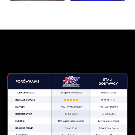
Dlaczego znak neonowy od
The Neon Company?