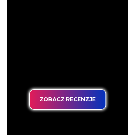
Nasi klienci
Specjaliści od neonów z The Neon
Company są gotowi, aby przekształcić
nazwę firmy, logo lub markę w
oświetlenie neonowe w nastrojowy i
mocny sposób. Dzięki ponad 5000 firm i
znanych marek w naszej bazie klientów,
trafiłeś we właściwe miejsce, aby
uzyskać trwały znak neonowy z
gwarancją najniższej ceny.
ZOBACZ RECENZJE