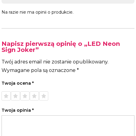
Na razie nie ma opinii o produkcie.
Napisz pierwszą opinię o „LED Neon
Sign Joker”
Twój adres email nie zostanie opublikowany.
Wymagane pola są oznaczone
*
Twoja ocena
*
1 z 5
2 z 5
3 z 5
4 z 5
5 z 5
gwiazdek
gwiazdek
gwiazdek
gwiazdek
gwiazdek
Twoja opinia
*