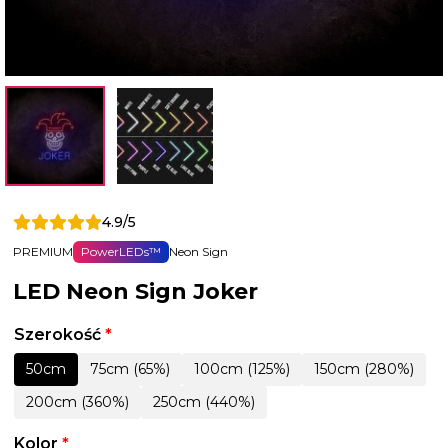
4.9/5
PREMIUM
PowerLEDs™
Neon Sign
LED Neon Sign Joker
Szerokość
*
50cm
75cm (65%)
100cm (125%)
150cm (280%)
200cm (360%)
250cm (440%)
Kolor
*