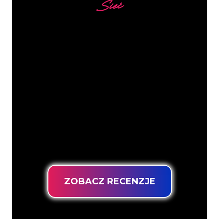
Sieć
Nasi klienci
Specjaliści od neonów z The Neon
Company są gotowi, aby przekształcić
nazwę firmy, logo lub markę w
oświetlenie neonowe w nastrojowy i
mocny sposób. Dzięki ponad 5000 firm i
znanych marek w naszej bazie klientów,
trafiłeś we właściwe miejsce, aby
uzyskać trwały znak neonowy z
gwarancją najniższej ceny.
ZOBACZ RECENZJE