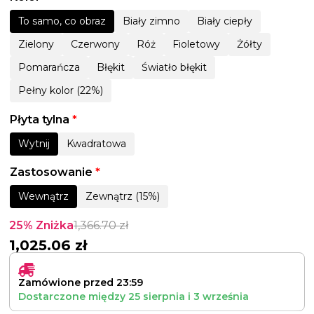
To samo, co obraz
Biały zimno
Biały ciepły
Zielony
Czerwony
Róż
Fioletowy
Żółty
Pomarańcza
Błękit
Światło błękit
Pełny kolor (22%)
Płyta tylna
*
Wytnij
Kwadratowa
Zastosowanie
*
Wewnątrz
Zewnątrz (15%)
25% Zniżka
1,366.70
zł
1,025.06
zł
Zamówione przed 23:59
Dostarczone między
25 sierpnia
i
3 września