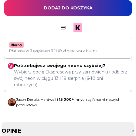
DODAJ DO KOSZYKA
Płatność w 3 częściach
341.69
zł
możliwa z Klarna.
Potrzebujesz swojego neonu szybciej?
Wybierz opcję Ekspresową przy zamówieniu i odbierz
swój neon w ciągu
13
i
19 sierpnia
(6-10 dni
roboczych).
Jason Derulo, Hardwell i
15 000+
innych są fanami naszych
produktów!
OPINIE