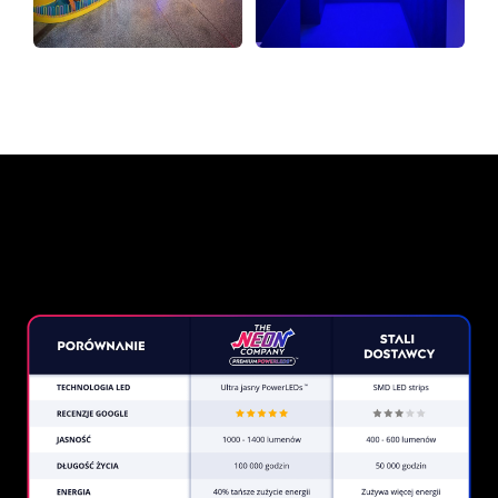
Dlaczego znak neonowy od
The Neon Company?