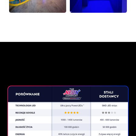
Dlaczego znak neonowy od
The Neon Company?