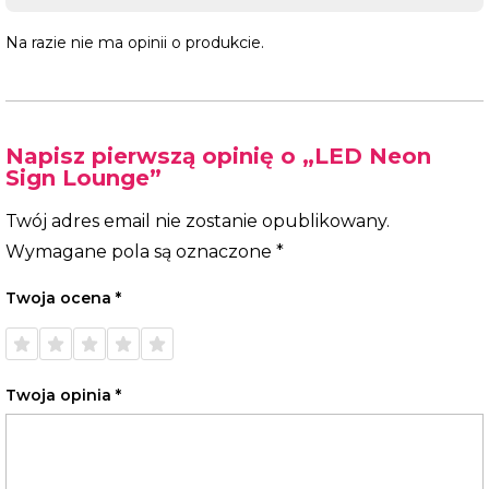
Na razie nie ma opinii o produkcie.
Napisz pierwszą opinię o „LED Neon
Sign Lounge”
Twój adres email nie zostanie opublikowany.
Wymagane pola są oznaczone
*
Twoja ocena
*
1 z 5
2 z 5
3 z 5
4 z 5
5 z 5
gwiazdek
gwiazdek
gwiazdek
gwiazdek
gwiazdek
Twoja opinia
*