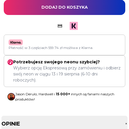
DODAJ DO KOSZYKA
Płatność w 3 częściach
559.74
zł
możliwa z Klarna.
Potrzebujesz swojego neonu szybciej?
Wybierz opcję Ekspresową przy zamówieniu i odbierz
swój neon w ciągu
13
i
19 sierpnia
(6-10 dni
roboczych).
Jason Derulo, Hardwell i
15 000+
innych są fanami naszych
produktów!
OPINIE