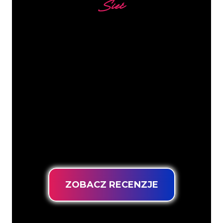
Sieć
Nasi klienci
Specjaliści od neonów z The Neon
Company są gotowi, aby przekształcić
nazwę firmy, logo lub markę w
oświetlenie neonowe w nastrojowy i
mocny sposób. Dzięki ponad 5000 firm i
znanych marek w naszej bazie klientów,
trafiłeś we właściwe miejsce, aby
uzyskać trwały znak neonowy z
gwarancją najniższej ceny.
ZOBACZ RECENZJE