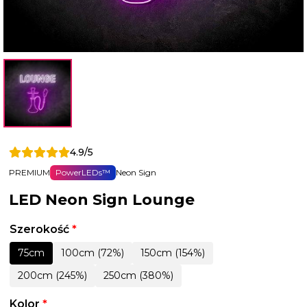
4.9/5
PREMIUM
PowerLEDs™
Neon Sign
LED Neon Sign Lounge
Szerokość
*
75cm
100cm (72%)
150cm (154%)
200cm (245%)
250cm (380%)
Kolor
*