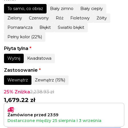
To samo, co obraz
Biały zimno
Biały ciepły
Zielony
Czerwony
Róż
Fioletowy
Żółty
Pomarańcza
Błękit
Światło błękit
Pełny kolor (22%)
Płyta tylna
*
Wytnij
Kwadratowa
Zastosowanie
*
Wewnątrz
Zewnątrz (15%)
25% Zniżka
2,238.93
zł
1,679.22
zł
Zamówione przed 23:59
Dostarczone między
25 sierpnia
i
3 września