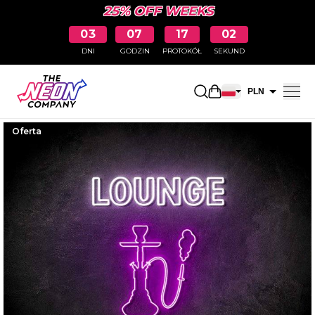
25% OFF WEEKS
03
07
17
01
DNI
GODZIN
PROTOKÓŁ
SEKUND
Otwarty koszyk na
PLN
EUR
Oferta