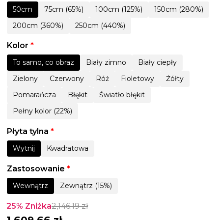
50cm
75cm (65%)
100cm (125%)
150cm (280%)
200cm (360%)
250cm (440%)
Kolor
*
To samo, co obraz
Biały zimno
Biały ciepły
Zielony
Czerwony
Róż
Fioletowy
Żółty
Pomarańcza
Błękit
Światło błękit
Pełny kolor (22%)
Płyta tylna
*
Wytnij
Kwadratowa
Zastosowanie
*
Wewnątrz
Zewnątrz (15%)
25% Zniżka
2,146.19
zł