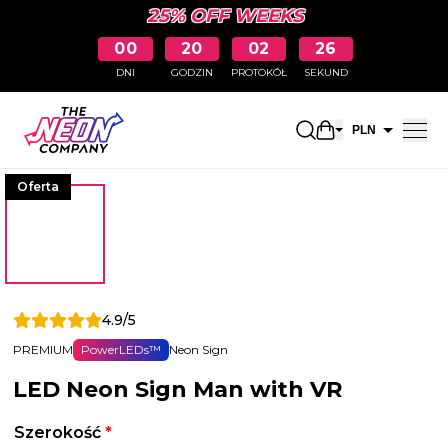
25% OFF WEEKS
00
20
02
26
DNI
GODZIN
PROTOKÓŁ
SEKUND
Otwarty koszyk
PLN
EUR
Oferta
4.9/5
PREMIUM
PowerLEDs™
Neon Sign
LED Neon Sign Man with VR
Szerokość
*