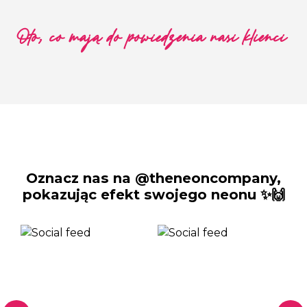
Oto, co mają do powiedzenia nasi klienci
Oznacz nas na @theneoncompany,
pokazując efekt swojego neonu ✨🙌