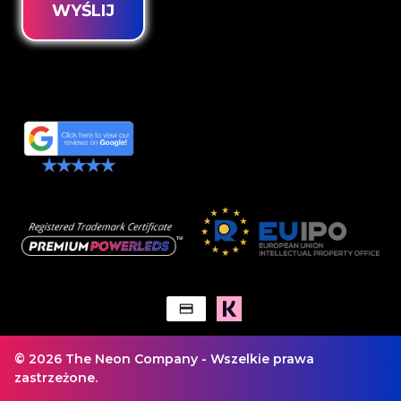
WYŚLIJ
© 2026 The Neon Company - Wszelkie prawa
zastrzeżone.