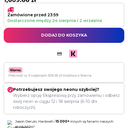
1,609.66
zł
Zamówione przed 23:59
Dostarczone między
24 sierpnia
i
2 września
DODAJ DO KOSZYKA
Płatność w 3 częściach
536.55
zł
możliwa z Klarna.
Potrzebujesz swojego neonu szybciej?
Wybierz opcję Ekspresową przy zamówieniu i odbierz
swój neon w ciągu
12
i
18 sierpnia
(6-10 dni
roboczych).
Jason Derulo, Hardwell i
15 000+
innych są fanami naszych
produktów!