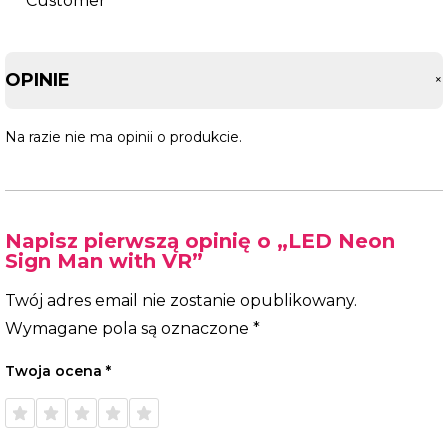
OPINIE
Na razie nie ma opinii o produkcie.
Napisz pierwszą opinię o „LED Neon
Sign Man with VR”
Twój adres email nie zostanie opublikowany.
Wymagane pola są oznaczone
*
Twoja ocena
*
1 z 5
2 z 5
3 z 5
4 z 5
5 z 5
gwiazdek
gwiazdek
gwiazdek
gwiazdek
gwiazdek