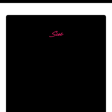
Sieć
Nasi klienci
Specjaliści od neonów z The Neon
Company są gotowi, aby przekształcić
nazwę firmy, logo lub markę w
oświetlenie neonowe w nastrojowy i
mocny sposób. Dzięki ponad 5000 firm i
znanych marek w naszej bazie klientów,
trafiłeś we właściwe miejsce, aby
uzyskać trwały znak neonowy z
gwarancją najniższej ceny.