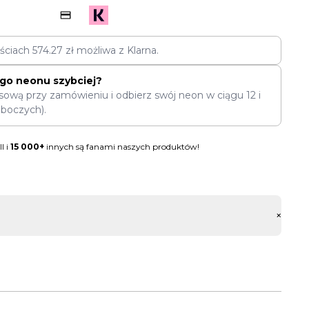
ęściach
574.27
zł
możliwa z Klarna.
go neonu szybciej?
sową przy zamówieniu i odbierz swój neon w ciągu
12
i
oboczych).
l i
15 000+
innych są fanami naszych produktów!
+