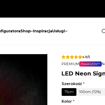
figuratora
Shop
Inspiracja
Usługi
4.9/5
PREMIUM
N
PowerLEDs™
LED Neon Sign
Szerokość
*
75cm
100cm (72%)
Kolor
*