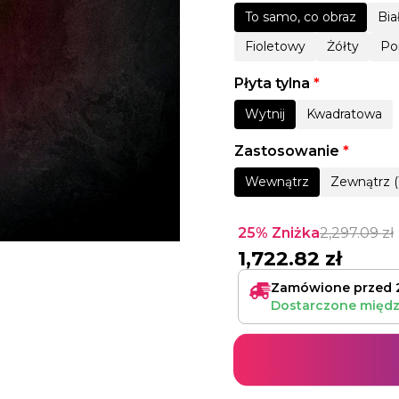
To samo, co obraz
Bia
Fioletowy
Żółty
Po
Płyta tylna
*
Wytnij
Kwadratowa
Zastosowanie
*
Wewnątrz
Zewnątrz (
25% Zniżka
2,297.09
zł
1,722.82
zł
Zamówione przed 
Dostarczone międ