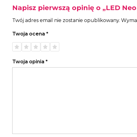
Napisz pierwszą opinię o „LED Neo
Twój adres email nie zostanie opublikowany.
Wymag
Twoja ocena
*
1 z 5
2 z 5
3 z 5
4 z 5
5 z 5
gwiazdek
gwiazdek
gwiazdek
gwiazdek
gwiazdek
Twoja opinia
*