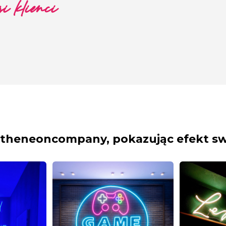
i klienci
theneoncompany, pokazując efekt s