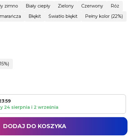
ły zimno
Biały ciepły
Zielony
Czerwony
Róż
marańcza
Błękit
Światło błękit
Pełny kolor (22%)
15%)
23:59
zy
24 sierpnia
i
2 września
DODAJ DO KOSZYKA