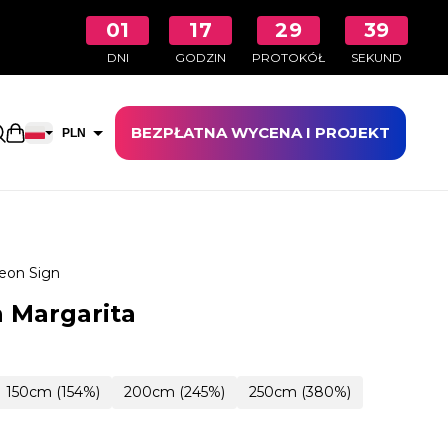
01
17
29
38
DNI
GODZIN
PROTOKÓŁ
SEKUND
BEZPŁATNA WYCENA I PROJEKT
Otwarty koszyk na zakupy
PLN
EUR
eon Sign
 Margarita
150cm (154%)
200cm (245%)
250cm (380%)