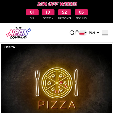
25% OFF WEEKS
01
19
52
04
DNI
GODZIN
PROTOKÓŁ
SEKUND
Otwarty koszyk na
PLN
EUR
Oferta