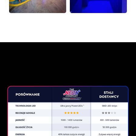
Dlaczego znak neonowy od
The Neon Company?