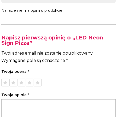
Na razie nie ma opinii o produkcie.
Napisz pierwszą opinię o „LED Neon
Sign Pizza”
Twój adres email nie zostanie opublikowany.
Wymagane pola są oznaczone
*
Twoja ocena
*
1 z 5
2 z 5
3 z 5
4 z 5
5 z 5
gwiazdek
gwiazdek
gwiazdek
gwiazdek
gwiazdek
Twoja opinia
*