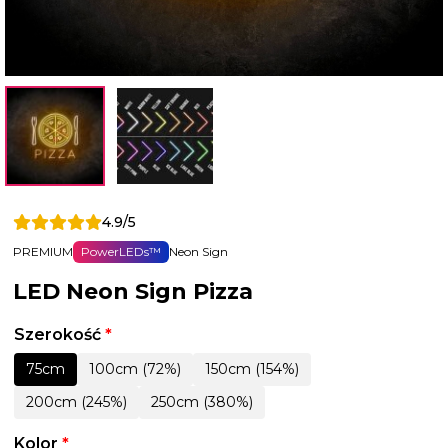
4.9/5
PREMIUM
PowerLEDs™
Neon Sign
LED Neon Sign Pizza
Szerokość
*
75cm
100cm (72%)
150cm (154%)
200cm (245%)
250cm (380%)
Kolor
*