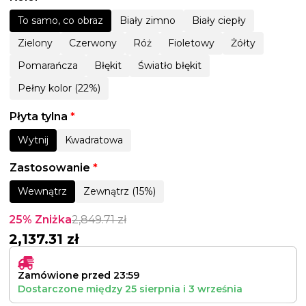
To samo, co obraz
Biały zimno
Biały ciepły
Zielony
Czerwony
Róż
Fioletowy
Żółty
Pomarańcza
Błękit
Światło błękit
Pełny kolor (22%)
Płyta tylna
*
Wytnij
Kwadratowa
Zastosowanie
*
Wewnątrz
Zewnątrz (15%)
25% Zniżka
2,849.71
zł
2,137.31
zł
Zamówione przed 23:59
Dostarczone między
25 sierpnia
i
3 września