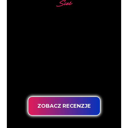
Sieć
Nasi klienci
Specjaliści od neonów z The Neon
Company są gotowi, aby przekształcić
nazwę firmy, logo lub markę w
oświetlenie neonowe w nastrojowy i
mocny sposób. Dzięki ponad 5000 firm i
znanych marek w naszej bazie klientów,
trafiłeś we właściwe miejsce, aby
uzyskać trwały znak neonowy z
gwarancją najniższej ceny.
ZOBACZ RECENZJE