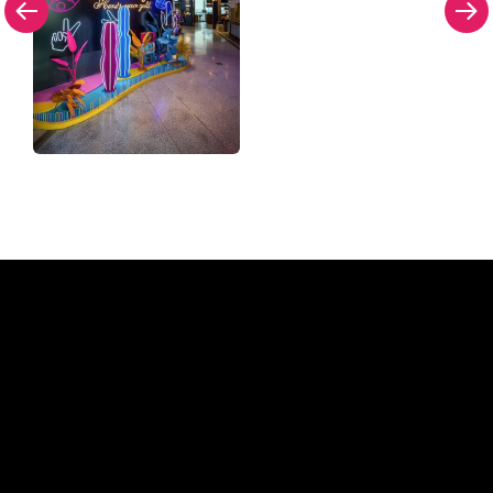
Dlaczego znak neonowy od
The Neon Company?
REGULAR
SUPPLIERS