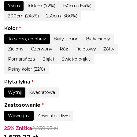
75cm
100cm (72%)
150cm (154%)
200cm (245%)
250cm (380%)
Kolor
*
To samo, co obraz
Biały zimno
Biały ciepły
Zielony
Czerwony
Róż
Fioletowy
Żółty
Pomarańcza
Błękit
Światło błękit
Pełny kolor (22%)
Płyta tylna
*
Wytnij
Kwadratowa
Zastosowanie
*
Wewnątrz
Zewnątrz (15%)
25% Zniżka
2,238.93
zł