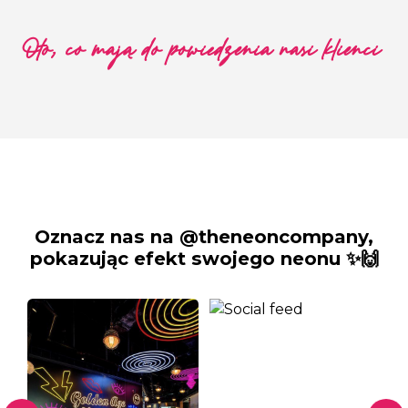
Oto, co mają do powiedzenia nasi klienci
Oznacz nas na @theneoncompany,
pokazując efekt swojego neonu ✨🙌