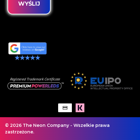
WYŚLIJ
© 2026 The Neon Company - Wszelkie prawa
zastrzeżone.