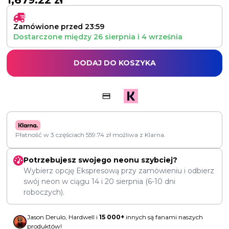
1,679.22
zł
Zamówione przed 23:59
Dostarczone między
26 sierpnia
i
4 września
DODAJ DO KOSZYKA
Płatność w 3 częściach
559.74
zł
możliwa z Klarna.
Potrzebujesz swojego neonu szybciej?
Wybierz opcję Ekspresową przy zamówieniu i odbierz
swój neon w ciągu
14
i
20 sierpnia
(6-10 dni
roboczych).
Jason Derulo, Hardwell i
15 000+
innych są fanami naszych
produktów!