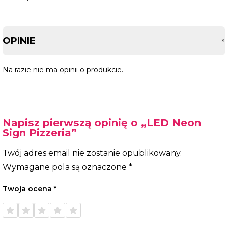
OPINIE
Na razie nie ma opinii o produkcie.
Napisz pierwszą opinię o „LED Neon
Sign Pizzeria”
Twój adres email nie zostanie opublikowany.
Wymagane pola są oznaczone
*
Twoja ocena
*
1 z 5
2 z 5
3 z 5
4 z 5
5 z 5
gwiazdek
gwiazdek
gwiazdek
gwiazdek
gwiazdek