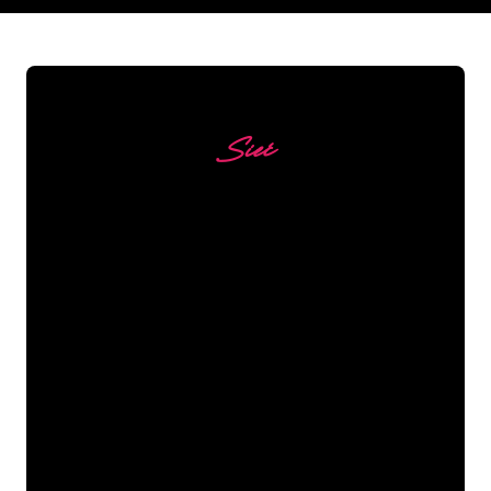
Sieć
Nasi klienci
Specjaliści od neonów z The Neon
Company są gotowi, aby przekształcić
nazwę firmy, logo lub markę w
oświetlenie neonowe w nastrojowy i
mocny sposób. Dzięki ponad 5000 firm i
znanych marek w naszej bazie klientów,
trafiłeś we właściwe miejsce, aby
uzyskać trwały znak neonowy z
gwarancją najniższej ceny.