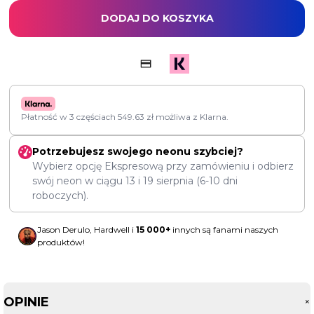
DODAJ DO KOSZYKA
Płatność w 3 częściach
549.63
zł
możliwa z Klarna.
Potrzebujesz swojego neonu szybciej?
Wybierz opcję Ekspresową przy zamówieniu i odbierz
swój neon w ciągu
13
i
19 sierpnia
(6-10 dni
roboczych).
Jason Derulo, Hardwell i
15 000+
innych są fanami naszych
produktów!
OPINIE