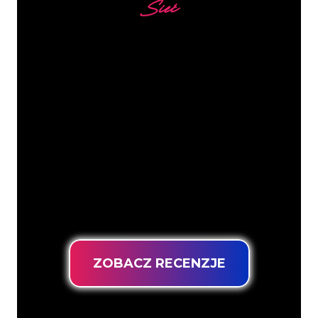
Sieć
Nasi klienci
Specjaliści od neonów z The Neon
Company są gotowi, aby przekształcić
nazwę firmy, logo lub markę w
oświetlenie neonowe w nastrojowy i
mocny sposób. Dzięki ponad 5000 firm i
znanych marek w naszej bazie klientów,
trafiłeś we właściwe miejsce, aby
uzyskać trwały znak neonowy z
gwarancją najniższej ceny.
ZOBACZ RECENZJE