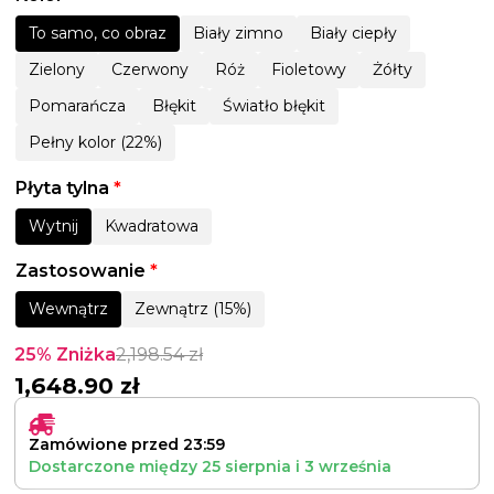
To samo, co obraz
Biały zimno
Biały ciepły
Zielony
Czerwony
Róż
Fioletowy
Żółty
Pomarańcza
Błękit
Światło błękit
Pełny kolor (22%)
Płyta tylna
*
Wytnij
Kwadratowa
Zastosowanie
*
Wewnątrz
Zewnątrz (15%)
25% Zniżka
2,198.54
zł
1,648.90
zł
Zamówione przed 23:59
Dostarczone między
25 sierpnia
i
3 września