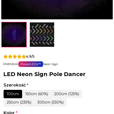
4.9/5
PREMIUM
PowerLEDs™
Neon Sign
LED Neon Sign Pole Dancer
Szerokość
*
100cm
150cm (60%)
200cm (125%)
250cm (235%)
300cm (330%)
Kolor
*