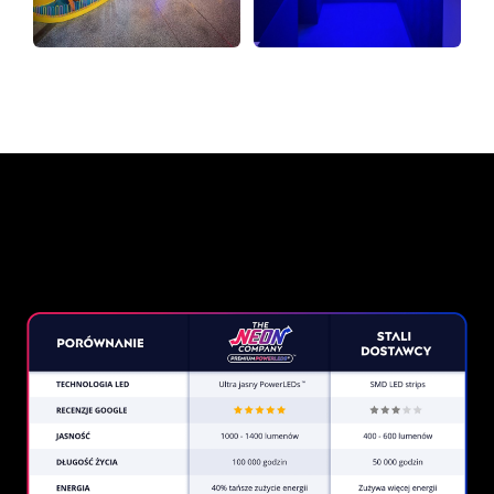
Dlaczego znak neonowy od
The Neon Company?