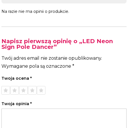
Na razie nie ma opinii o produkcie.
Napisz pierwszą opinię o „LED Neon
Sign Pole Dancer”
Twój adres email nie zostanie opublikowany.
Wymagane pola są oznaczone
*
Twoja ocena
*
1 z 5
2 z 5
3 z 5
4 z 5
5 z 5
gwiazdek
gwiazdek
gwiazdek
gwiazdek
gwiazdek
Twoja opinia
*