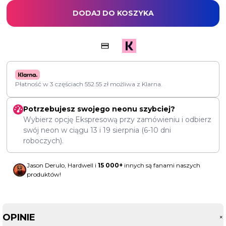
DODAJ DO KOSZYKA
Płatność w 3 częściach
552.55
zł
możliwa z Klarna.
Potrzebujesz swojego neonu szybciej?
Wybierz opcję Ekspresową przy zamówieniu i odbierz
swój neon w ciągu
13
i
19 sierpnia
(6-10 dni
roboczych).
Jason Derulo, Hardwell i
15 000+
innych są fanami naszych
produktów!
OPINIE