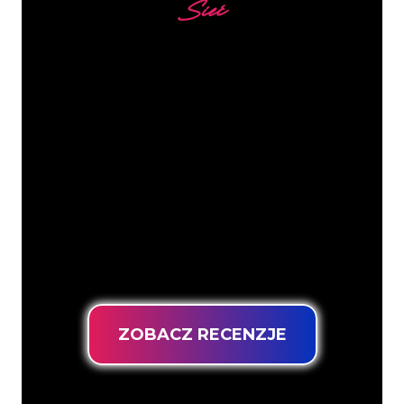
Sieć
Nasi klienci
Specjaliści od neonów z The Neon
Company są gotowi, aby przekształcić
nazwę firmy, logo lub markę w
oświetlenie neonowe w nastrojowy i
mocny sposób. Dzięki ponad 5000 firm i
znanych marek w naszej bazie klientów,
trafiłeś we właściwe miejsce, aby
uzyskać trwały znak neonowy z
gwarancją najniższej ceny.
ZOBACZ RECENZJE