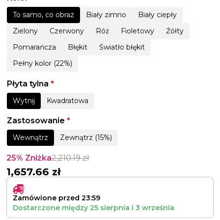
To samo, co obraz
Biały zimno
Biały ciepły
Zielony
Czerwony
Róż
Fioletowy
Żółty
Pomarańcza
Błękit
Światło błękit
Pełny kolor (22%)
Płyta tylna
*
Wytnij
Kwadratowa
Zastosowanie
*
Wewnątrz
Zewnątrz (15%)
25% Zniżka
2,210.19
zł
1,657.66
zł
Zamówione przed 23:59
Dostarczone między
25 sierpnia
i
3 września