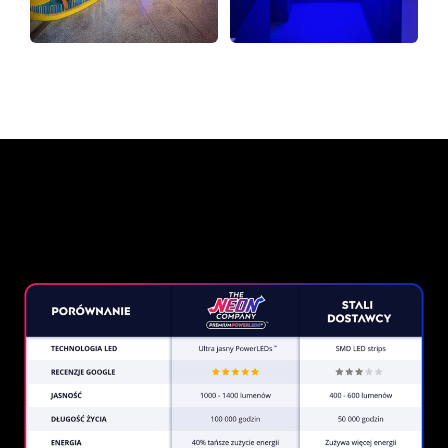
Dlaczego znak neonowy od
The Neon Company?