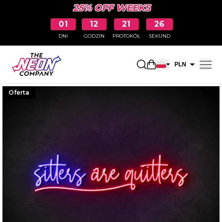
25% OFF WEEKS
01
12
21
25
DNI
GODZIN
PROTOKÓŁ
SEKUND
Otwarty koszyk na
PLN
EUR
Oferta