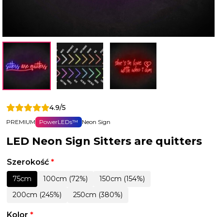
4.9/5
PREMIUM
PowerLEDs™
Neon Sign
LED Neon Sign Sitters are quitters
Szerokość
*
75cm
100cm (72%)
150cm (154%)
200cm (245%)
250cm (380%)
Kolor
*