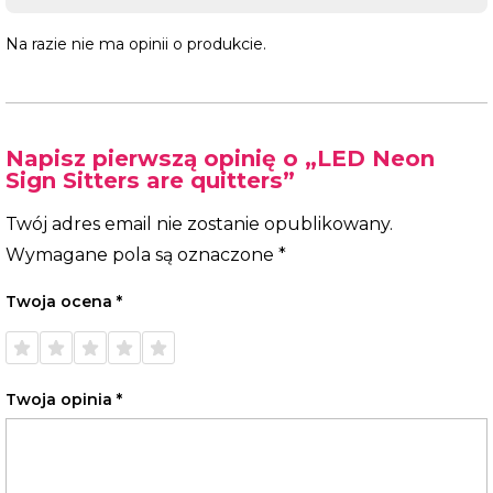
Na razie nie ma opinii o produkcie.
Napisz pierwszą opinię o „LED Neon
Sign Sitters are quitters”
Twój adres email nie zostanie opublikowany.
Wymagane pola są oznaczone
*
Twoja ocena
*
1 z 5
2 z 5
3 z 5
4 z 5
5 z 5
gwiazdek
gwiazdek
gwiazdek
gwiazdek
gwiazdek
Twoja opinia
*