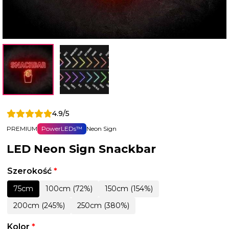
4.9/5
PREMIUM
PowerLEDs™
Neon Sign
LED Neon Sign Snackbar
Szerokość
*
75cm
100cm (72%)
150cm (154%)
200cm (245%)
250cm (380%)
Kolor
*