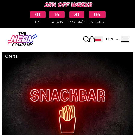
25% OFF WEEKS
01
14
31
03
DNI
GODZIN
PROTOKÓŁ
SEKUND
Otwarty koszyk na
PLN
EUR
Oferta