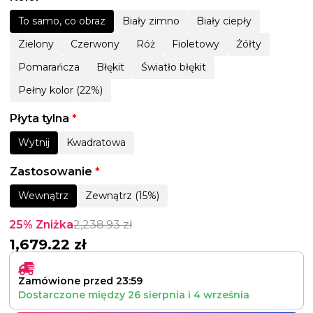
To samo, co obraz
Biały zimno
Biały ciepły
Zielony
Czerwony
Róż
Fioletowy
Żółty
Pomarańcza
Błękit
Światło błękit
Pełny kolor (22%)
Płyta tylna
*
Wytnij
Kwadratowa
Zastosowanie
*
Wewnątrz
Zewnątrz (15%)
25% Zniżka
2,238.93
zł
1,679.22
zł
Zamówione przed 23:59
Dostarczone między
26 sierpnia
i
4 września