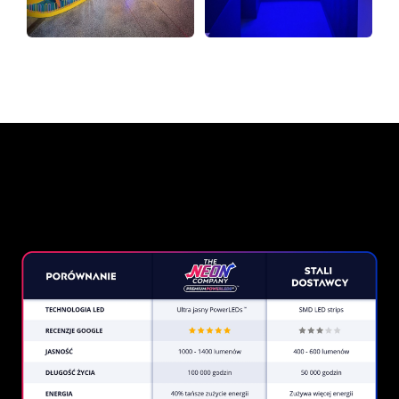
Dlaczego znak neonowy od
The Neon Company?