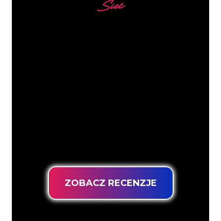
Sieć
Nasi klienci
Specjaliści od neonów z The Neon
Company są gotowi, aby przekształcić
nazwę firmy, logo lub markę w
oświetlenie neonowe w nastrojowy i
mocny sposób. Dzięki ponad 5000 firm i
znanych marek w naszej bazie klientów,
trafiłeś we właściwe miejsce, aby
uzyskać trwały znak neonowy z
gwarancją najniższej ceny.
ZOBACZ RECENZJE