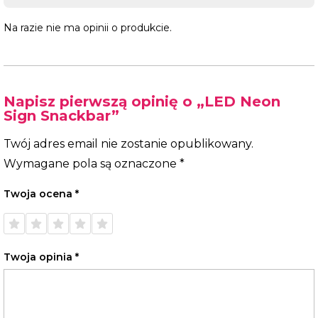
Na razie nie ma opinii o produkcie.
Napisz pierwszą opinię o „LED Neon
Sign Snackbar”
Twój adres email nie zostanie opublikowany.
Wymagane pola są oznaczone
*
Twoja ocena
*
1 z 5
2 z 5
3 z 5
4 z 5
5 z 5
gwiazdek
gwiazdek
gwiazdek
gwiazdek
gwiazdek
Twoja opinia
*