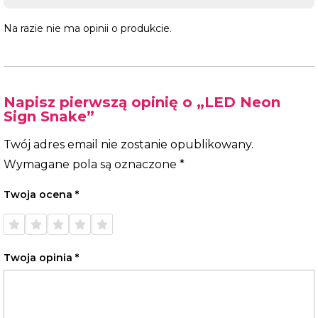
Na razie nie ma opinii o produkcie.
Napisz pierwszą opinię o „LED Neon
Sign Snake”
Twój adres email nie zostanie opublikowany.
Wymagane pola są oznaczone
*
Twoja ocena
*
1 z 5
2 z 5
3 z 5
4 z 5
5 z 5
gwiazdek
gwiazdek
gwiazdek
gwiazdek
gwiazdek
Twoja opinia
*