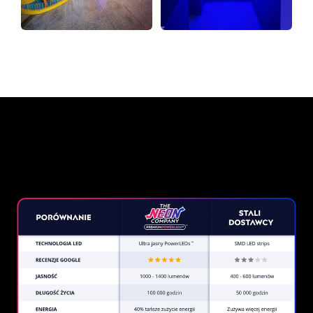
Dlaczego znak neonowy od
The Neon Company?