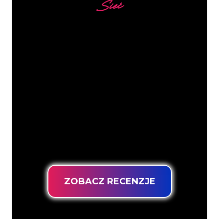
Sieć
Nasi klienci
Specjaliści od neonów z The Neon
Company są gotowi, aby przekształcić
nazwę firmy, logo lub markę w
oświetlenie neonowe w nastrojowy i
mocny sposób. Dzięki ponad 5000 firm i
znanych marek w naszej bazie klientów,
trafiłeś we właściwe miejsce, aby
uzyskać trwały znak neonowy z
gwarancją najniższej ceny.
ZOBACZ RECENZJE