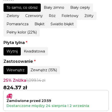
To samo, co obraz
Biały zimno
Biały ciepły
Zielony
Czerwony
Róż
Fioletowy
Żółty
Pomarańcza
Błękit
Światło błękit
Pełny kolor (22%)
Płyta tylna
*
Wytnij
Kwadratowa
Zastosowanie
*
Wewnątrz
Zewnątrz (15%)
25% Zniżka
1,099.14
zł
824.37
zł
Zamówione przed 23:59
Dostarczone między
24 sierpnia
i
2 września