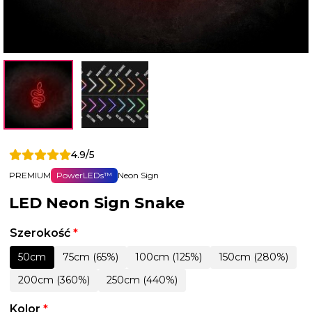
4.9/5
PREMIUM
PowerLEDs™
Neon Sign
LED Neon Sign Snake
Szerokość
*
50cm
75cm (65%)
100cm (125%)
150cm (280%)
200cm (360%)
250cm (440%)
Kolor
*