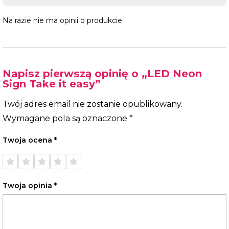
Na razie nie ma opinii o produkcie.
Napisz pierwszą opinię o „LED Neon
Sign Take it easy”
Twój adres email nie zostanie opublikowany.
Wymagane pola są oznaczone
*
Twoja ocena
*
1 z 5
2 z 5
3 z 5
4 z 5
5 z 5
gwiazdek
gwiazdek
gwiazdek
gwiazdek
gwiazdek
Twoja opinia
*