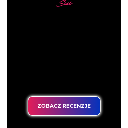
Sieć
Nasi klienci
Specjaliści od neonów z The Neon
Company są gotowi, aby przekształcić
nazwę firmy, logo lub markę w
oświetlenie neonowe w nastrojowy i
mocny sposób. Dzięki ponad 5000 firm i
znanych marek w naszej bazie klientów,
trafiłeś we właściwe miejsce, aby
uzyskać trwały znak neonowy z
gwarancją najniższej ceny.
ZOBACZ RECENZJE