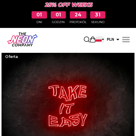
25% OFF WEEKS
01
01
24
30
DNI
GODZIN
PROTOKÓŁ
SEKUND
Otwarty koszyk na
PLN
EUR
Oferta