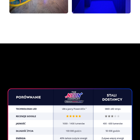
Dlaczego znak neonowy od
The Neon Company?