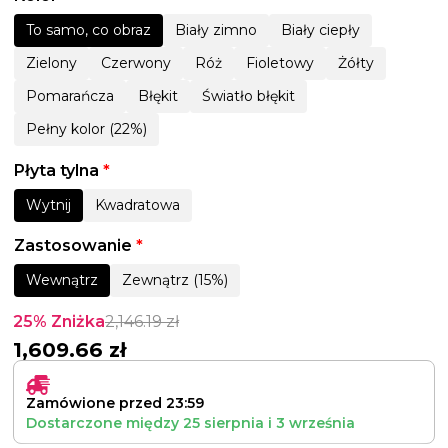
To samo, co obraz
Biały zimno
Biały ciepły
Zielony
Czerwony
Róż
Fioletowy
Żółty
Pomarańcza
Błękit
Światło błękit
Pełny kolor (22%)
Płyta tylna
*
Wytnij
Kwadratowa
Zastosowanie
*
Wewnątrz
Zewnątrz (15%)
25% Zniżka
2,146.19
zł
1,609.66
zł
Zamówione przed 23:59
Dostarczone między
25 sierpnia
i
3 września