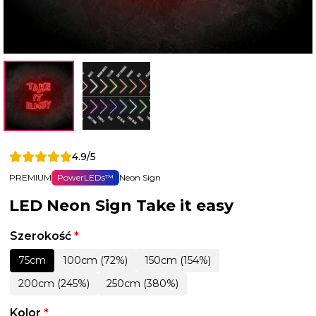
4.9/5
PREMIUM
PowerLEDs™
Neon Sign
LED Neon Sign Take it easy
Szerokość
*
75cm
100cm (72%)
150cm (154%)
200cm (245%)
250cm (380%)
Kolor
*