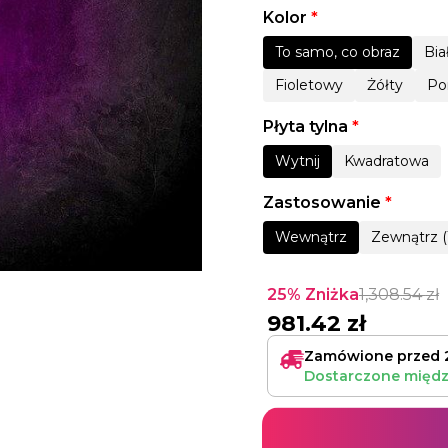
Kolor
*
To samo, co obraz
Bia
Fioletowy
Żółty
Po
Płyta tylna
*
Wytnij
Kwadratowa
Zastosowanie
*
Wewnątrz
Zewnątrz (
25% Zniżka
1,308.54
zł
981.42
zł
Zamówione przed 
Dostarczone międ