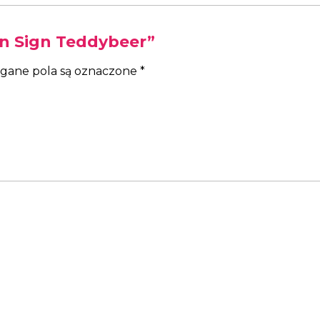
on Sign Teddybeer”
ane pola są oznaczone
*