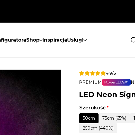
figuratora
Shop
Inspiracja
Usługi
4.9/5
PREMIUM
N
PowerLEDs™
LED Neon Sig
Szerokość
*
50cm
75cm (65%)
250cm (440%)