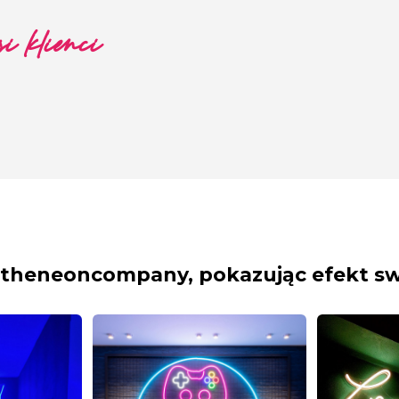
i klienci
theneoncompany, pokazując efekt s