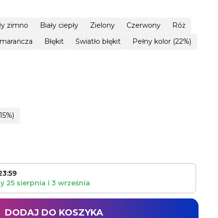
ły zimno
Biały ciepły
Zielony
Czerwony
Róż
marańcza
Błękit
Światło błękit
Pełny kolor (22%)
15%)
23:59
zy
25 sierpnia
i
3 września
DODAJ DO KOSZYKA