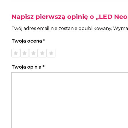
Napisz pierwszą opinię o „LED Ne
Twój adres email nie zostanie opublikowany.
Wymag
Twoja ocena
*
1 z 5
2 z 5
3 z 5
4 z 5
5 z 5
gwiazdek
gwiazdek
gwiazdek
gwiazdek
gwiazdek
Twoja opinia
*