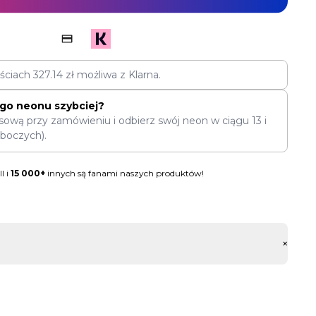
ęściach
327.14
zł
możliwa z Klarna.
go neonu szybciej?
sową przy zamówieniu i odbierz swój neon w ciągu
13
i
oboczych).
l i
15 000+
innych są fanami naszych produktów!
+