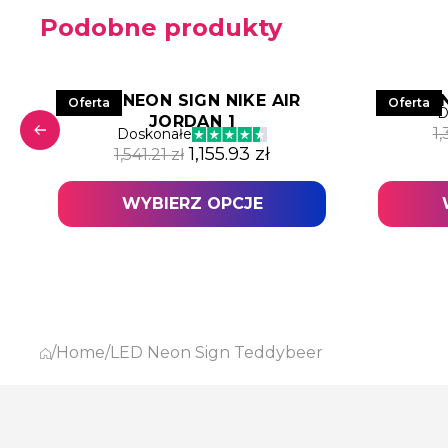
Podobne produkty
L
LED NEON SIGN NIKE AIR
LED 
Oferta
Oferta
D
JORDAN 1
 wynosiła: 1,308.54 zł.
lna cena wynosi: 981.42 zł.
1
Doskonałe
Pierwotna cena wynosiła: 1,541
Aktualna cena wynosi
1,155.93
zł
1,541.21
zł
WYBIERZ OPCJE
/
Home
/
LED Neon Sign Teddybeer