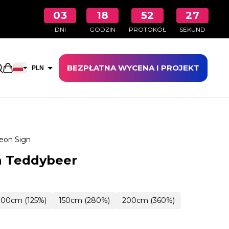
03
18
52
26
DNI
GODZIN
PROTOKÓŁ
SEKUND
BEZPŁATNA WYCENA I PROJEKT
Otwarty koszyk na zakupy
PLN
EUR
eon Sign
n Teddybeer
100cm (125%)
150cm (280%)
200cm (360%)