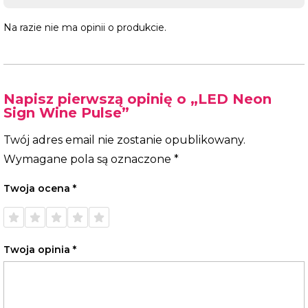
Na razie nie ma opinii o produkcie.
Napisz pierwszą opinię o „LED Neon
Sign Wine Pulse”
Twój adres email nie zostanie opublikowany.
Wymagane pola są oznaczone
*
Twoja ocena
*
1 z 5
2 z 5
3 z 5
4 z 5
5 z 5
gwiazdek
gwiazdek
gwiazdek
gwiazdek
gwiazdek
Twoja opinia
*