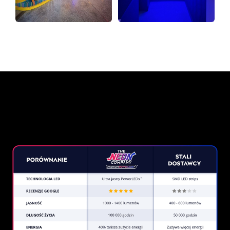
Dlaczego znak neonowy od
The Neon Company?