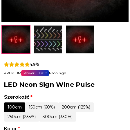
4.9/5
PREMIUM
PowerLEDs™
Neon Sign
LED Neon Sign Wine Pulse
Szerokość
*
100cm
150cm (60%)
200cm (125%)
250cm (235%)
300cm (330%)
Kolor
*