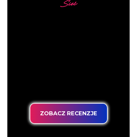
Sieć
Nasi klienci
Specjaliści od neonów z The Neon
Company są gotowi, aby przekształcić
nazwę firmy, logo lub markę w
oświetlenie neonowe w nastrojowy i
mocny sposób. Dzięki ponad 5000 firm i
znanych marek w naszej bazie klientów,
trafiłeś we właściwe miejsce, aby
uzyskać trwały znak neonowy z
gwarancją najniższej ceny.
ZOBACZ RECENZJE