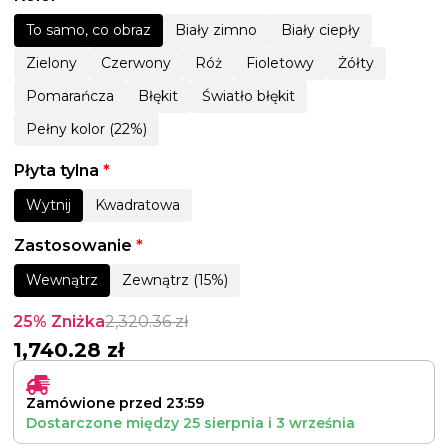
To samo, co obraz
Biały zimno
Biały ciepły
Zielony
Czerwony
Róż
Fioletowy
Żółty
Pomarańcza
Błękit
Światło błękit
Pełny kolor (22%)
Płyta tylna
*
Wytnij
Kwadratowa
Zastosowanie
*
Wewnątrz
Zewnątrz (15%)
25% Zniżka
2,320.36
zł
1,740.28
zł
Zamówione przed 23:59
Dostarczone między
25 sierpnia
i
3 września