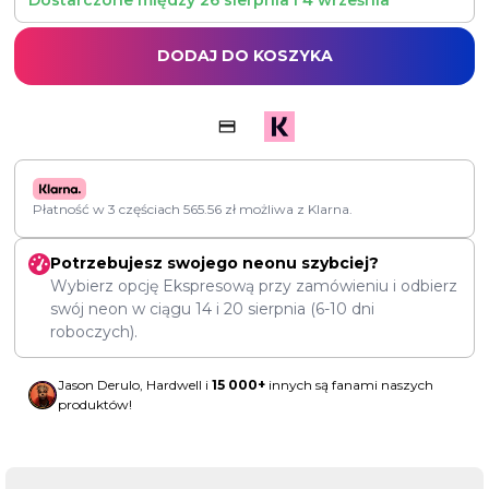
Dostarczone między
26 sierpnia
i
4 września
DODAJ DO KOSZYKA
Płatność w 3 częściach
565.56
zł
możliwa z Klarna.
Potrzebujesz swojego neonu szybciej?
Wybierz opcję Ekspresową przy zamówieniu i odbierz
swój neon w ciągu
14
i
20 sierpnia
(6-10 dni
roboczych).
Jason Derulo, Hardwell i
15 000+
innych są fanami naszych
produktów!