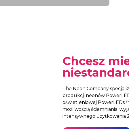
Chcesz mi
niestanda
The Neon Company specjalizu
produkcji neonów PowerLEDs™
oświetleniowej PowerLEDs ™
możliwością ściemniania, wy
intensywnego użytkowania 2