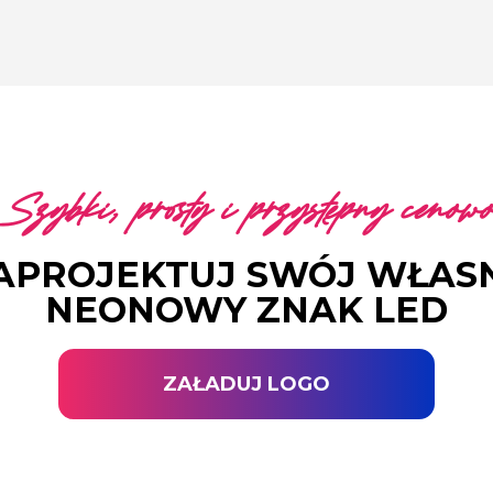
Szybki, prosty i przystępny cenowo
APROJEKTUJ SWÓJ WŁAS
NEONOWY ZNAK LED
ZAŁADUJ LOGO