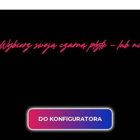
Wybierz swoją czarną płytę - lub ni
5 RÓŻNYCH OPCJI
e się w opracowywaniu, projektowaniu i produkcji neo
wietleniowej “PowerLEDs ™” masz gwarancję najmocniej
jątkowo długiej żywotności i możliwości intensywnego u
DO KONFIGURATORA