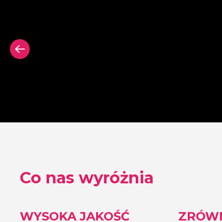
e
Neon Signing bez płyty
Kwadratowa pły
tylnej
za neonem
Co nas wyróżnia
WYSOKA JAKOŚĆ
ZRÓW