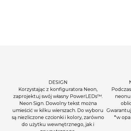
DESIGN
Korzystając z konfiguratora Neon,
Podczas
zaprojektuj swój własny PowerLEDs™.
neonu
Neon Sign. Dowolny tekst można
obli
umieścić w kilku wierszach. Do wyboru
Gwarantuj
są niezliczone czcionki i kolory, zarówno
*w opar
do użytku wewnętrznego, jak i