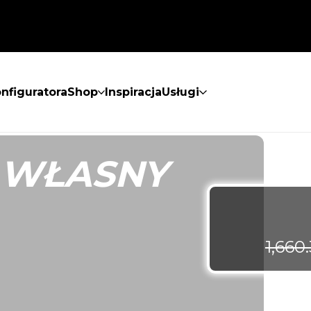
nfiguratora
Shop
Inspiracja
Usługi
 WŁASNY
1,660