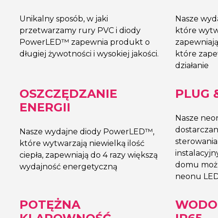
Unikalny sposób, w jaki
Nasze wyd
przetwarzamy rury PVC i diody
które wytwa
PowerLED™ zapewnia produkt o
zapewniają
długiej żywotności i wysokiej jakości.
które zape
działanie
OSZCZĘDZANIE
PLUG 
ENERGII
Nasze neo
dostarczan
Nasze wydajne diody PowerLED™,
sterowania 
które wytwarzają niewielką ilość
instalacyj
ciepła, zapewniają do 4 razy większą
domu możn
wydajność energetyczną
neonu LE
POTĘŻNA
WODO