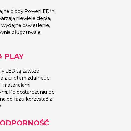
ajne diody PowerLED™,
rzają niewiele ciepła,
 wydajne oświetlenie,
wnia długotrwałe
& PLAY
ny LED są zawsze
e z pilotem zdalnego
i materiałami
nymi. Po dostarczeniu do
a od razu korzystać z
D
ODPORNOŚĆ