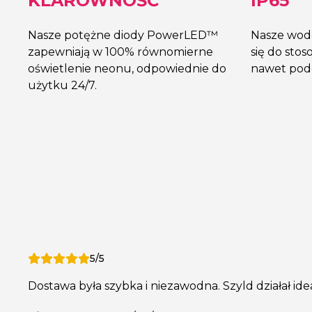
KLAROWNOŚĆ
IP65
Nasze potężne diody PowerLED™
Nasze wod
zapewniają w 100% równomierne
się do sto
oświetlenie neonu, odpowiednie do
nawet podc
użytku 24/7.
5/5
Dostawa była szybka i niezawodna. Szyld działał ide