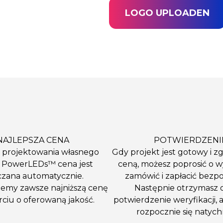
LOGO UPLOADEN
NAJLEPSZA CENA
POTWIERDZENI
 projektowania własnego
Gdy projekt jest gotowy i zg
 PowerLEDs™ cena jest
ceną, możesz poprosić o 
czana automatycznie.
zamówić i zapłacić bezpo
emy zawsze najniższą cenę
Następnie otrzymasz 
ciu o oferowaną jakość.
potwierdzenie weryfikacji, 
rozpocznie się natych