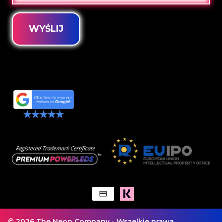
WYŚLIJ
© 2026 The Neon Company - Wszelkie prawa