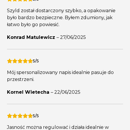
Szyld został dostarczony szybko, a opakowanie
było bardzo bezpieczne. Byłem zdumiony, jak
łatwo było go powiesić.
Konrad Matulewicz
–
27/06/2025
5/5
Mój spersonalizowany napis idealnie pasuje do
przestrzeni.
Kornel Wietecha
–
22/06/2025
5/5
Jasność można regulować i działa idealnie w