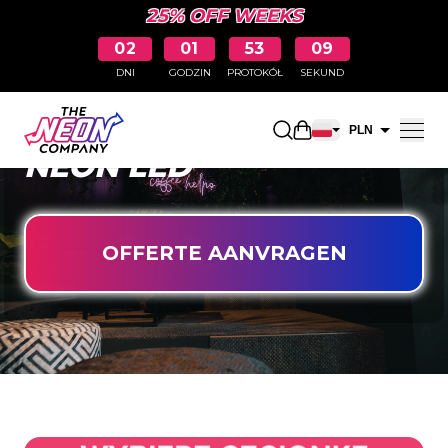
25% OFF WEEKS
02
01
53
08
DNI
GODZIN
PROTOKÓŁ
SEKUND
ZAPROJEKTUJ WŁASNY
Otwarty koszyk na
PLN
NEON LED
EUR
OFFERTE AANVRAGEN