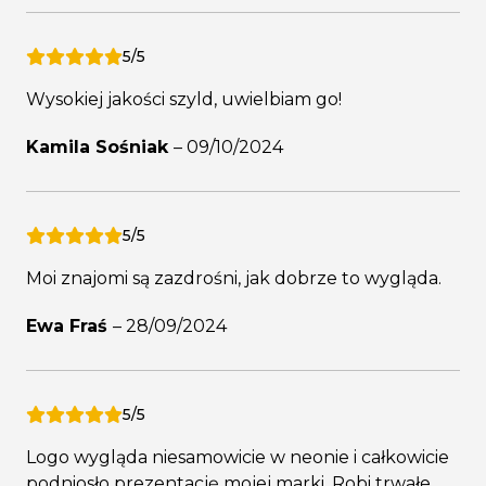
5/5
Wysokiej jakości szyld, uwielbiam go!
Kamila Sośniak
–
09/10/2024
5/5
Moi znajomi są zazdrośni, jak dobrze to wygląda.
Ewa Fraś
–
28/09/2024
5/5
Logo wygląda niesamowicie w neonie i całkowicie
podniosło prezentację mojej marki. Robi trwałe