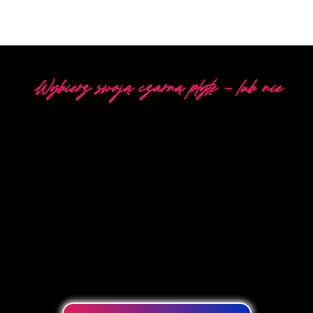
Wybierz swoją czarną płytę - lub nie
5 RÓŻNYCH OPCJI
The Neon Company specjalizuje się w
opracowywaniu, projektowaniu i produkcji
neonów PowerLEDs™. Dzięki naszej innowacyjnej
technologii oświetleniowej “PowerLEDs ™” masz
gwarancję najmocniejszych diod LED z
możliwością ściemniania, wyjątkowo długiej
żywotności i możliwości intensywnego
użytkowania 24/7.