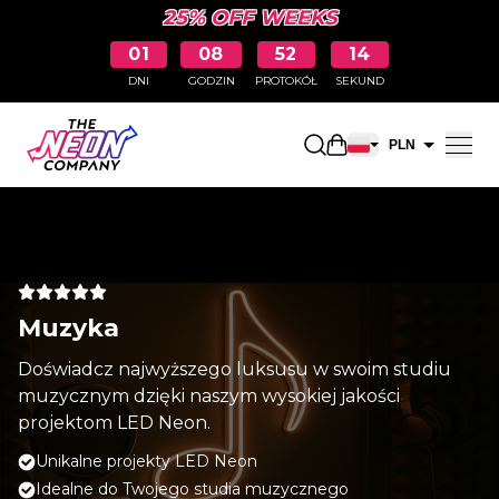
25% OFF WEEKS
01
08
52
14
DNI
GODZIN
PROTOKÓŁ
SEKUND
Otwarty koszyk na
PLN
EUR
Muzyka
Doświadcz najwyższego luksusu w swoim studiu
muzycznym dzięki naszym wysokiej jakości
projektom LED Neon.
Unikalne projekty LED Neon
Idealne do Twojego studia muzycznego