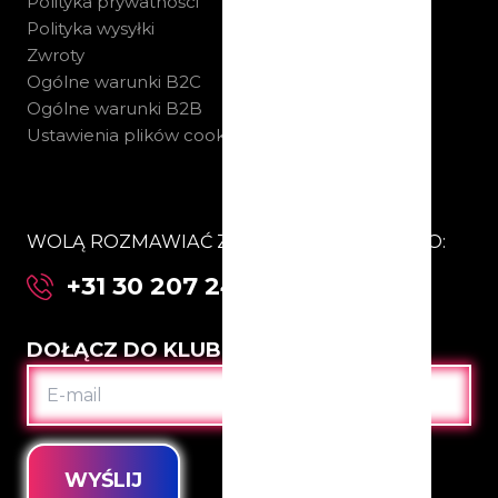
Polityka prywatności
Polityka wysyłki
Zwroty
Ogólne warunki B2C
Ogólne warunki B2B
Ustawienia plików cookie
WOLĄ ROZMAWIAĆ Z NAMI BEZPOŚREDNIO:
+31 30 207 24 67
DOŁĄCZ DO KLUBU
E-
MAIL
WYŚLIJ