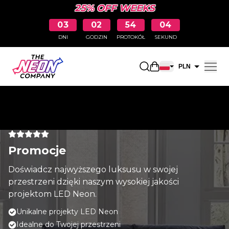
25% OFF WEEKS
03
02
54
04
DNI
GODZIN
PROTOKÓŁ
SEKUND
Otwarty koszyk na
PLN
EUR
Promocje
Doświadcz najwyższego luksusu w swojej
przestrzeni dzięki naszym wysokiej jakości
projektom LED Neon.
Unikalne projekty LED Neon
Idealne do Twojej przestrzeni