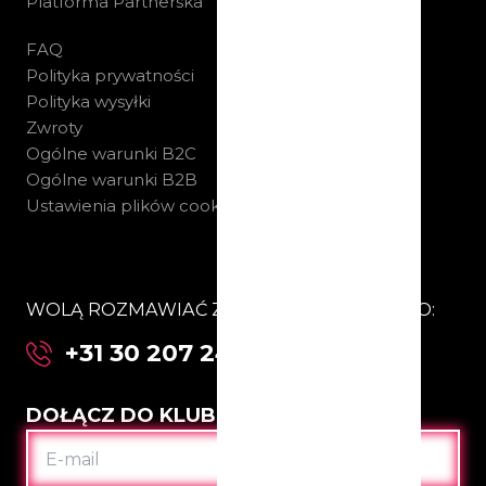
Platforma Partnerska
FAQ
Polityka prywatności
Polityka wysyłki
Zwroty
Ogólne warunki B2C
Ogólne warunki B2B
Ustawienia plików cookie
WOLĄ ROZMAWIAĆ Z NAMI BEZPOŚREDNIO:
+31 30 207 24 67
DOŁĄCZ DO KLUBU
E-
MAIL