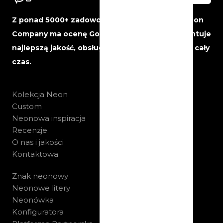
Z ponad 5000+ zadowolonych klientów, The Neon
Company ma ocenę Google 5 gwiazdek i gwarantuje
najlepszą jakość, obsługę i niezawodność przez cały
czas.
Kolekcja Neon
Custom
Neonowa inspiracja
Recenzje
O nas i jakości
Kontaktowa
Znak neonowy
Neonowe litery
Neonówka
Konfiguratora