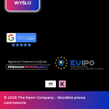
WYŚLIJ
© 2026 The Neon Company - Wszelkie prawa
zastrzeżone.