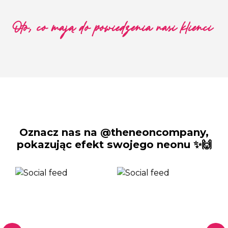
Oto, co mają do powiedzenia nasi klienci
Oznacz nas na @theneoncompany,
pokazując efekt swojego neonu ✨🙌