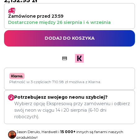
2,132.95
zł
Zamówione przed 23:59
Dostarczone między
26 sierpnia
i
4 września
DODAJ DO KOSZYKA
Płatność w 3 częściach
710.98
zł
możliwa z Klarna.
Potrzebujesz swojego neonu szybciej?
Wybierz opcję Ekspresową przy zamówieniu i odbierz
swój neon w ciągu
14
i
20 sierpnia
(6-10 dni
roboczych).
Jason Derulo, Hardwell i
15 000+
innych są fanami naszych
produktów!