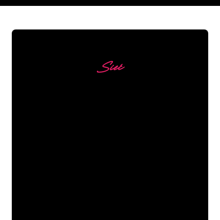
Sieć
Nasi klienci
Specjaliści od neonów z The Neon
Company są gotowi, aby przekształcić
nazwę firmy, logo lub markę w
oświetlenie neonowe w nastrojowy i
mocny sposób. Dzięki ponad 5000 firm i
znanych marek w naszej bazie klientów,
trafiłeś we właściwe miejsce, aby
uzyskać trwały znak neonowy z
gwarancją najniższej ceny.