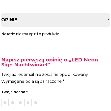
OPINIE
Na razie nie ma opinii o produkcie.
Napisz pierwszą opinię o „LED Neon
Sign Nachtwinkel”
Twój adres email nie zostanie opublikowany.
Wymagane pola są oznaczone
*
Twoja ocena
*
1 z 5
2 z 5
3 z 5
4 z 5
5 z 5
gwiazdek
gwiazdek
gwiazdek
gwiazdek
gwiazdek