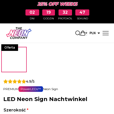
25% OFF WEEKS
02
19
32
46
DNI
GODZIN
PROTOKÓŁ
SEKUND
Otwarty koszyk
PLN
EUR
Oferta
4.9/5
PREMIUM
PowerLEDs™
Neon Sign
LED Neon Sign Nachtwinkel
Szerokość
*