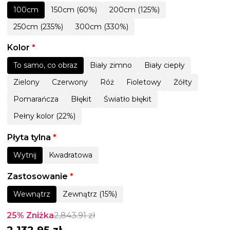
100cm
150cm (60%)
200cm (125%)
250cm (235%)
300cm (330%)
Kolor
*
To samo, co obraz
Biały zimno
Biały ciepły
Zielony
Czerwony
Róż
Fioletowy
Żółty
Pomarańcza
Błękit
Światło błękit
Pełny kolor (22%)
Płyta tylna
*
Wytnij
Kwadratowa
Zastosowanie
*
Wewnątrz
Zewnątrz (15%)
25% Zniżka
2,843.91
zł