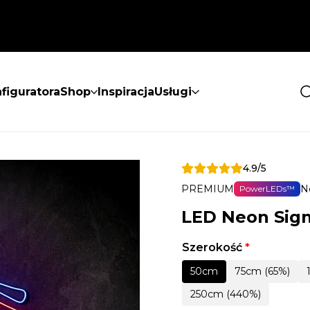
figuratora
Shop
Inspiracja
Usługi
4.9/5
PREMIUM
N
PowerLEDs™
LED Neon Sign 
Szerokość
*
50cm
75cm (65%)
250cm (440%)