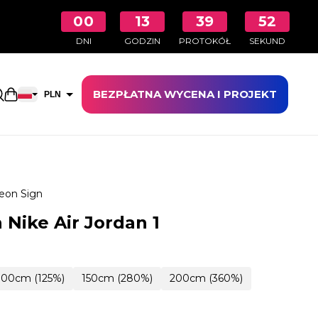
00
13
39
51
DNI
GODZIN
PROTOKÓŁ
SEKUND
BEZPŁATNA WYCENA I PROJEKT
Otwarty koszyk na zakupy
PLN
EUR
eon Sign
Nike Air Jordan 1
100cm (125%)
150cm (280%)
200cm (360%)