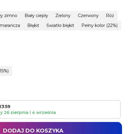
ły zimno
Biały ciepły
Zielony
Czerwony
Róż
marańcza
Błękit
Światło błękit
Pełny kolor (22%)
15%)
23:59
zy
26 sierpnia
i
4 września
DODAJ DO KOSZYKA