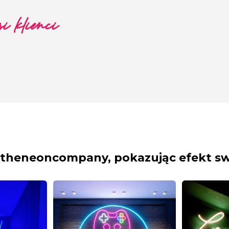
i klienci
theneoncompany, pokazując efekt s