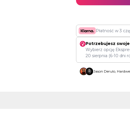
Płatność w 3 cz
Potrzebujesz swoje
Wybierz opcję Ekspre
20 sierpnia
(6-10 dni r
Jason Derulo, Hardwel