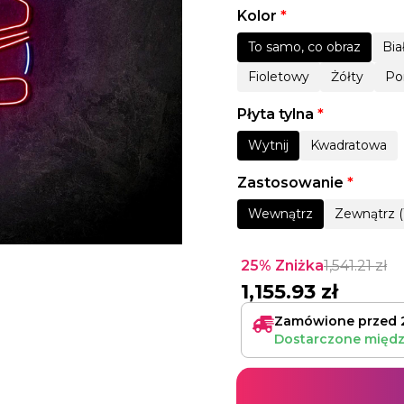
Kolor
*
To samo, co obraz
Bia
Fioletowy
Żółty
Po
Płyta tylna
*
Wytnij
Kwadratowa
Zastosowanie
*
Wewnątrz
Zewnątrz (
25% Zniżka
1,541.21
zł
1,155.93
zł
Zamówione przed 
Dostarczone międ