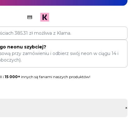
ęściach
385.31
zł
możliwa z Klarna.
go neonu szybciej?
sową przy zamówieniu i odbierz swój neon w ciągu
14
i
oboczych).
l i
15 000+
innych są fanami naszych produktów!
+