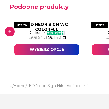
Podobne produkty
LED NEON SIGN WC
LED
Oferta
Oferta
COLORFUL
 wynosiła: 1,157.30 zł.
lna cena wynosi: 868.01 zł.
Doskonałe
D
Pierwotna cena wynosiła: 1,3
Aktualna cena wynosi
981.42
zł
1,308.54
zł
1,
WYBIERZ OPCJE
/
Home
/
LED Neon Sign Nike Air Jordan 1