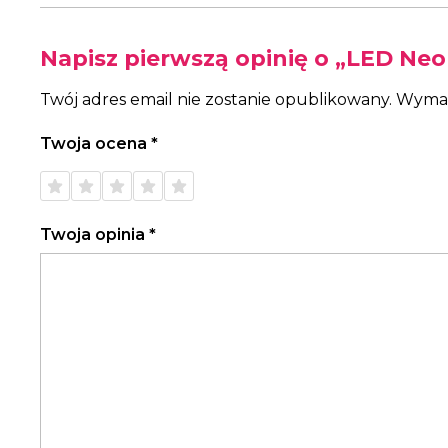
Napisz pierwszą opinię o „LED Neon
Twój adres email nie zostanie opublikowany.
Wymag
Twoja ocena
*
1 z 5
2 z 5
3 z 5
4 z 5
5 z 5
gwiazdek
gwiazdek
gwiazdek
gwiazdek
gwiazdek
Twoja opinia
*