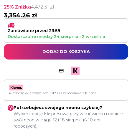
25% Zniżka
4,472.31
zł
3,354.26
zł
Zamówione przed 23:59
Dostarczone między
24 sierpnia
i
2 września
DODAJ DO KOSZYKA
Płatność w 3 częściach
1,118.09
zł
możliwa z Klarna.
Potrzebujesz swojego neonu szybciej?
Wybierz opcję Ekspresową przy zamówieniu i odbierz
swój neon w ciągu
12
i
18 sierpnia
(6-10 dni
roboczych).