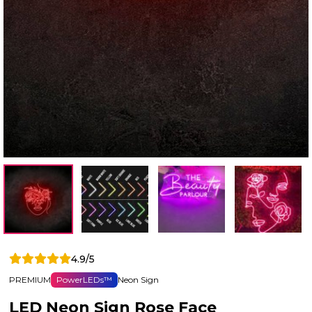
4.9/5
PREMIUM
PowerLEDs™
Neon Sign
LED Neon Sign Rose Face