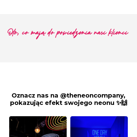
Oto, co mają do powiedzenia nasi klienci
Oznacz nas na @theneoncompany,
pokazując efekt swojego neonu ✨🙌