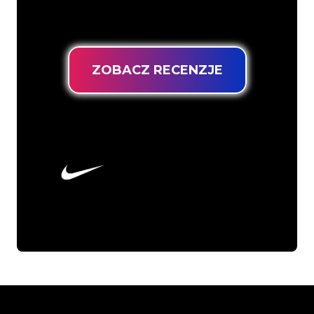
uzyskać trwały znak neonowy z
gwarancją najniższej ceny.
ZOBACZ RECENZJE