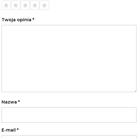
1 z 5
2 z 5
3 z 5
4 z 5
5 z 5
gwiazdek
gwiazdek
gwiazdek
gwiazdek
gwiazdek
Twoja opinia
*
Nazwa
*
E-mail
*