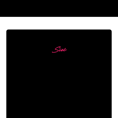
REGULAR
SUPPLIERS
Sieć
Nasi klienci
Specjaliści od neonów z The Neon
Company są gotowi, aby przekształcić
nazwę firmy, logo lub markę w
oświetlenie neonowe w nastrojowy i
mocny sposób. Dzięki ponad 5000 firm i
znanych marek w naszej bazie klientów,
trafiłeś we właściwe miejsce, aby