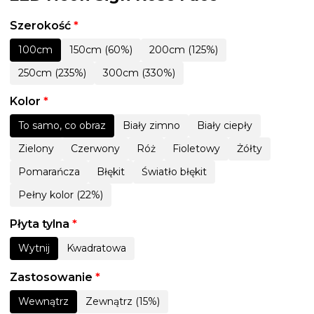
Szerokość
*
100cm
150cm (60%)
200cm (125%)
250cm (235%)
300cm (330%)
Kolor
*
To samo, co obraz
Biały zimno
Biały ciepły
Zielony
Czerwony
Róż
Fioletowy
Żółty
Pomarańcza
Błękit
Światło błękit
Pełny kolor (22%)
Płyta tylna
*
Wytnij
Kwadratowa
Zastosowanie
*
Wewnątrz
Zewnątrz (15%)