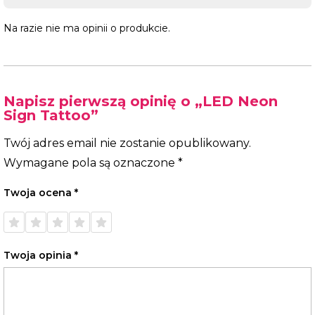
Na razie nie ma opinii o produkcie.
Napisz pierwszą opinię o „LED Neon
Sign Tattoo”
Twój adres email nie zostanie opublikowany.
Wymagane pola są oznaczone
*
Twoja ocena
*
1 z 5
2 z 5
3 z 5
4 z 5
5 z 5
gwiazdek
gwiazdek
gwiazdek
gwiazdek
gwiazdek
Twoja opinia
*