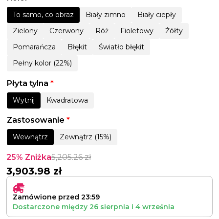
To samo, co obraz
Biały zimno
Biały ciepły
Zielony
Czerwony
Róż
Fioletowy
Żółty
Pomarańcza
Błękit
Światło błękit
Pełny kolor (22%)
Płyta tylna
*
Wytnij
Kwadratowa
Zastosowanie
*
Wewnątrz
Zewnątrz (15%)
25% Zniżka
5,205.26
zł
3,903.98
zł
Zamówione przed 23:59
Dostarczone między
26 sierpnia
i
4 września