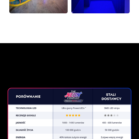
Dlaczego znak neonowy od
The Neon Company?