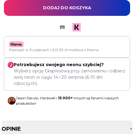
DODAJ DO KOSZYKA
Płatność w 3 częściach
1,301.33
zł
możliwa z Klarna.
Potrzebujesz swojego neonu szybciej?
Wybierz opcję Ekspresową przy zamówieniu i odbierz
swój neon w ciągu
14
i
20 sierpnia
(6-10 dni
roboczych).
Jason Derulo, Hardwell i
15 000+
innych są fanami naszych
produktów!
OPINIE