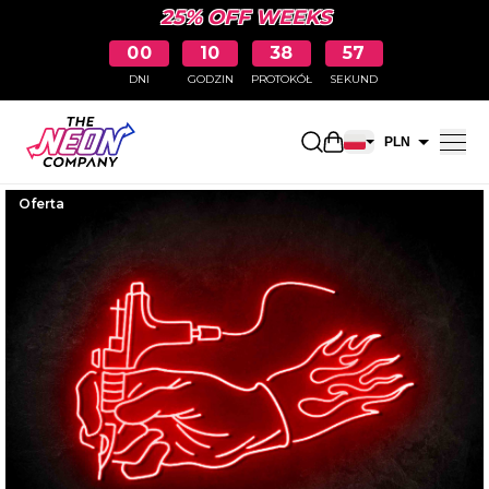
25% OFF WEEKS
00
10
38
56
DNI
GODZIN
PROTOKÓŁ
SEKUND
Otwarty koszyk na
PLN
EUR
Oferta