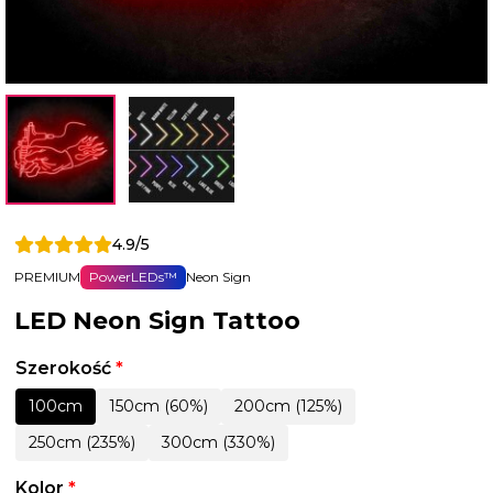
4.9/5
PREMIUM
PowerLEDs™
Neon Sign
LED Neon Sign Tattoo
Szerokość
*
100cm
150cm (60%)
200cm (125%)
250cm (235%)
300cm (330%)
Kolor
*