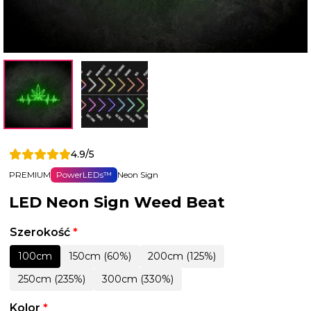
4.9/5
PREMIUM
PowerLEDs™
Neon Sign
LED Neon Sign Weed Beat
Szerokość
*
100cm
150cm (60%)
200cm (125%)
250cm (235%)
300cm (330%)
Kolor
*