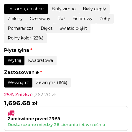
To samo, co obraz
Biały zimno
Biały ciepły
Zielony
Czerwony
Róż
Fioletowy
Żółty
Pomarańcza
Błękit
Światło błękit
Pełny kolor (22%)
Płyta tylna
*
Wytnij
Kwadratowa
Zastosowanie
*
Wewnątrz
Zewnątrz (15%)
25% Zniżka
2,262.20
zł
1,696.68
zł
Zamówione przed 23:59
Dostarczone między
26 sierpnia
i
4 września