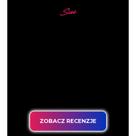
Sieć
Nasi klienci
Specjaliści od neonów z The Neon
Company są gotowi, aby przekształcić
nazwę firmy, logo lub markę w
oświetlenie neonowe w nastrojowy i
mocny sposób. Dzięki ponad 5000 firm i
znanych marek w naszej bazie klientów,
trafiłeś we właściwe miejsce, aby
uzyskać trwały znak neonowy z
gwarancją najniższej ceny.
ZOBACZ RECENZJE