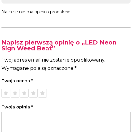
Na razie nie ma opinii o produkcie.
Napisz pierwszą opinię o „LED Neon
Sign Weed Beat”
Twój adres email nie zostanie opublikowany.
Wymagane pola są oznaczone
*
Twoja ocena
*
1 z 5
2 z 5
3 z 5
4 z 5
5 z 5
gwiazdek
gwiazdek
gwiazdek
gwiazdek
gwiazdek
Twoja opinia
*